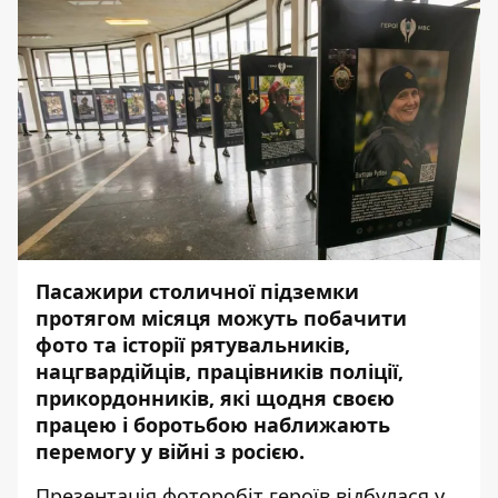
Пасажири столичної підземки
протягом місяця можуть побачити
фото та історії рятувальників,
нацгвардійців, працівників поліції,
прикордонників, які щодня своєю
працею і боротьбою наближають
перемогу у війні з росією.
Презентація фоторобіт героїв відбулася у