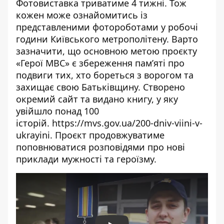
Фотовиставка триватиме 4 тижні. Тож
кожен може ознайомитись із
представленими фотороботами у робочі
години Київського метрополітену. Варто
зазначити, що основною метою проєкту
«Герої МВС» є збереження пам’яті про
подвиги тих, хто бореться з ворогом та
захищає свою Батьківщину. Створено
окремий сайт та видано книгу, у яку
увійшло понад 100
історій.
https://mvs.gov.ua/200-dniv-viini-v-
ukrayini
. Проєкт продовжуватиме
поповнюватися розповідями про нові
приклади мужності та героїзму.