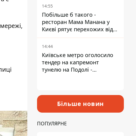
Пантелеєв
14:55
Побільше б такого -
ресторан Мама Манана у
 мережі,
Києві рятує перехожих від
спеки
14:44
Київське метро оголосило
тендер на капремонт
лиці
тунелю на Подолі -
триватиме майже два роки
Більше новин
ПОПУЛЯРНЕ