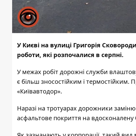
У Києві на вулиці Григорія Сковород
роботи, які розпочалися в серпні.
У межах робіт дорожні служби влашто
є більш зносостійким і термостійким. 
«Київавтодор».
Наразі на тротуарах дорожники замін
асфальтове покриття на вдосконалену 
Як зазначають у корпорації, такий вид