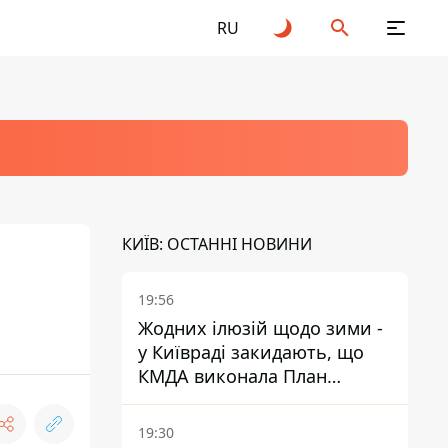
RU
КИЇВ: ОСТАННІ НОВИНИ
19:56
Жодних ілюзій щодо зими -
у Київраді закидають, що
КМДА виконала План
стійкості на 20%
19:30