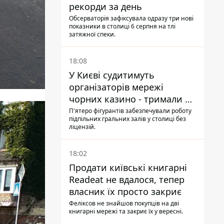
рекорди за день
Обсерваторія зафіксувала одразу три нові
показники в столиці 6 серпня на тлі
затяжної спеки.
18:08
У Києві судитимуть
організаторів мережі
чорних казино - тримали 39
закладів
П'ятеро фігурантів забезпечували роботу
підпільних гральних залів у столиці без
ліцензій.
18:02
Продати київські книгарні
Readeat не вдалося, тепер
власник їх просто закриє
Феліксов не знайшов покупців на дві
книгарні мережі та закриє їх у вересні.