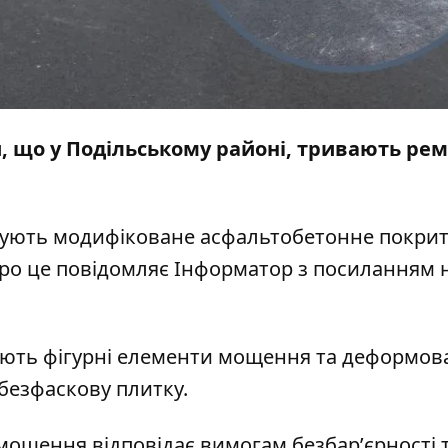
и, що у Подільському районі, тривають рем
вують модифіковане асфальтобетонне покрит
Про це повідомляє Інформатор з посиланням 
юють фігурні елементи мощення та деформов
безфаскову плитку.
 мощення відповідає вимогам безбарʼєрності т