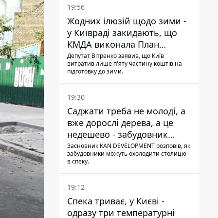
19:56
Жодних ілюзій щодо зими -
у Київраді закидають, що
КМДА виконала План
стійкості на 20%
Депутат Вітренко заявив, що Київ
витратив лише п'яту частину коштів на
підготовку до зими.
19:30
Саджати треба не молоді, а
вже дорослі дерева, а це
недешево - забудовник
Ніконов
Засновник KAN DEVELOPMENT розповів, як
забудовники можуть охолодити столицю
в спеку.
19:12
Спека триває, у Києві -
одразу три температурні