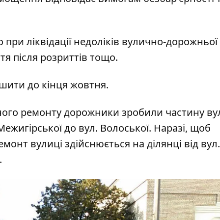
 при ліквідації недоліків вулично-дорожньої
тя після розриттів тощо.
шити до кінця жовтня.
льного ремонту дорожники зробили частину ву
Межигірської до вул. Волоської. Наразі, щоб
монт вулиці здійснюється на ділянці від вул.
.