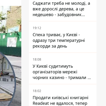
Саджати треба не молоді, а
вже дорослі дерева, а це
недешево - забудовник
Ніконов
19:12
Спека триває, у Києві -
одразу три температурні
рекорди за день
18:08
У Києві судитимуть
організаторів мережі
чорних казино - тримали 39
закладів
18:02
Продати київські книгарні
Readeat не вдалося, тепер