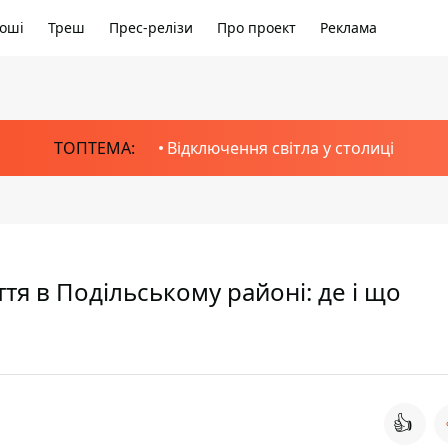
оші
Треш
Прес-релізи
Про проект
Реклама
ТОПТЕМА:
Відключення світла у столиці
тя в Подільському районі: де і що
👍