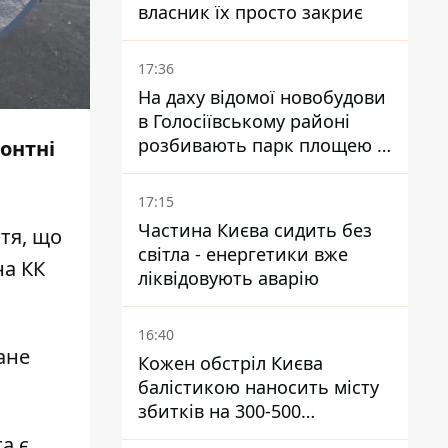
власник їх просто закриє
17:36
На даху відомої новобудови
в Голосіївському районі
розбивають парк площею в
онтні
гектар
17:15
Частина Києва сидить без
тя, що
світла - енергетики вже
на КК
ліквідовують аварію
16:40
ане
Кожен обстріл Києва
балістикою наносить місту
збитків на 300-500
мільйонів - Петро
а є