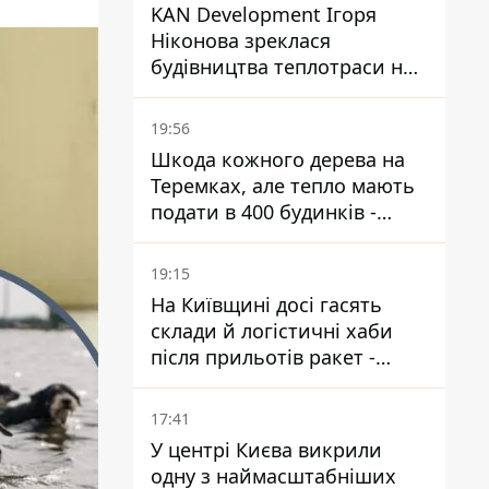
KAN Development Ігоря
Ніконова зреклася
будівництва теплотраси на
Теремках
19:56
Шкода кожного дерева на
Теремках, але тепло мають
подати в 400 будинків -
депутатка Київради
19:15
На Київщині досі гасять
склади й логістичні хаби
після прильотів ракет -
ДСНС
17:41
У центрі Києва викрили
одну з наймасштабніших