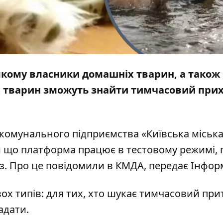
 якому власники домашніх тварин, а також
х тварин зможуть знайти тимчасовий при
 комунального підприємства «Київська міськ
 що платформа працює в тестовому режимі, 
аз. Про це повідомили в КМДА, передає
Інфор
ох типів: для тих, хто шукає тимчасовий при
адати.