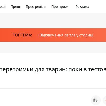
оші
Треш
Прес-релізи
Про проект
Реклама
ТОПТЕМА:
Відключення світла у столиці
 перетримки для тварин: поки в тесто
👍