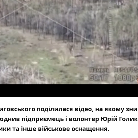
Виговського поділилася відео, на якому зн
юднив
підприємець і волонтер Юрій Голик
ики та інше військове оснащення.