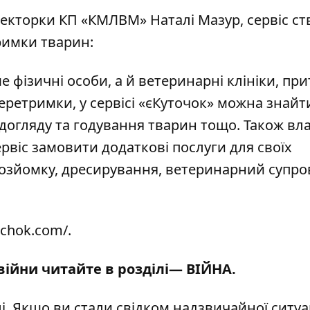
екторки КП «КМЛВМ» Наталі Мазур, сервіс с
римки тварин:
 фізичні особи, а й ветеринарні клініки, при
перетримки, у сервісі «єКуточок» можна знайт
 догляду та годування тварин тощо. Також вл
рвіс замовити додаткові послуги для своїх
тозйомку, дресирування, ветеринарний супров
ochok.com/
.
 війни читайте в розділі—
ВІЙНА
.
і
. Якщо ви стали свідком надзвичайної ситуац