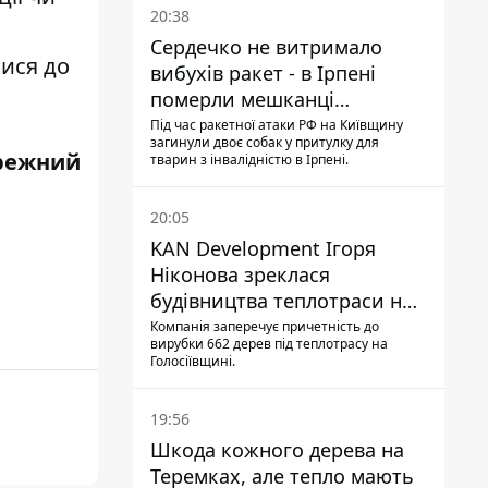
20:38
Сердечко не витримало
тися до
вибухів ракет - в Ірпені
померли мешканці
притулку для собак з
Під час ракетної атаки РФ на Київщину
загинули двоє собак у притулку для
інвалідністю
режний
тварин з інвалідністю в Ірпені.
20:05
KAN Development Ігоря
Ніконова зреклася
будівництва теплотраси на
Теремках
Компанія заперечує причетність до
вирубки 662 дерев під теплотрасу на
Голосіївщині.
19:56
Шкода кожного дерева на
Теремках, але тепло мають