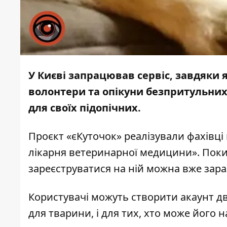
У Києві запрацював сервіс, завдяки
волонтери та опікуни безпритульни
для своїх підопічних.
Проєкт «єКуточок»
реалізували фахівці
лікарня ветеринарної медицини». Поки
зареєструватися на ній можна вже зар
Користувачі можуть створити акаунт дв
для тварини, і для тих, хто може його н