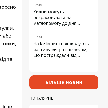
12:44
творено
Кияни можуть
розраховувати на
матдопомогу до Дня
тулки,
незалежності - кому її
дадуть
и або
11:30
асники,
На Київщині відшкодують
частину витрат бізнесам,
що постраждали від
ід та
прильотів ракет
Більше новин
ПОПУЛЯРНЕ
ії чи