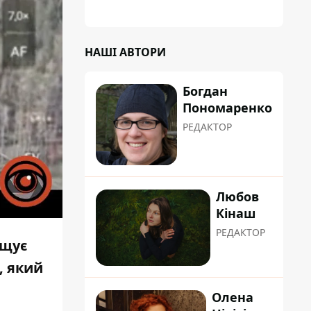
планували пізніше отримати "в
обслуговування" земельну ділянку
НАШІ АВТОРИ
Богдан
Пономаренко
РЕДАКТОР
Любов
Кінаш
РЕДАКТОР
ищує
, який
Олена