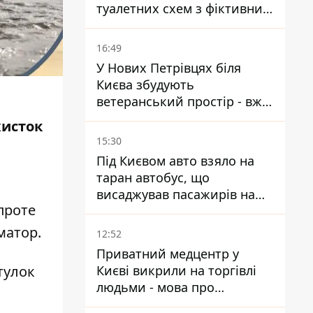
туалетних схем з фіктивним
будинком
16:49
У Нових Петрівцях біля
Києва збудують
ветеранський простір - вже
знайшли проєктанта
хисток
15:30
Під Києвом авто взяло на
таран автобус, що
а
висаджував пасажирів на
проте
зупинці - пасажирка в
лікарні
матор
.
12:52
Приватний медцентр у
Києві викрили на торгівлі
тулок
людьми - мова про
сурогатне материнство