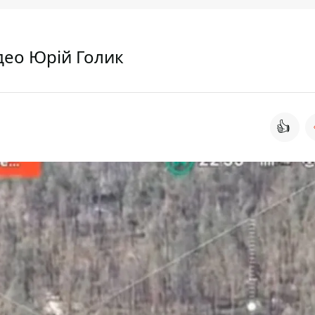
део Юрій Голик
👍