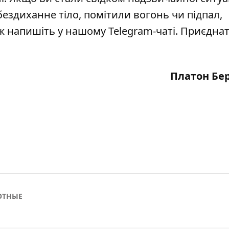
бездиханне тіло, помітили вогонь чи підпал,
кож напишіть у нашому Telegram-чаті. Приєдна
Платон Бе
ОТНЫЕ