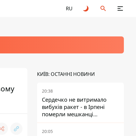
RU
КИЇВ: ОСТАННІ НОВИНИ
вому
20:38
Сердечко не витримало
вибухів ракет - в Ірпені
померли мешканці
притулку для собак з
інвалідністю
20:05