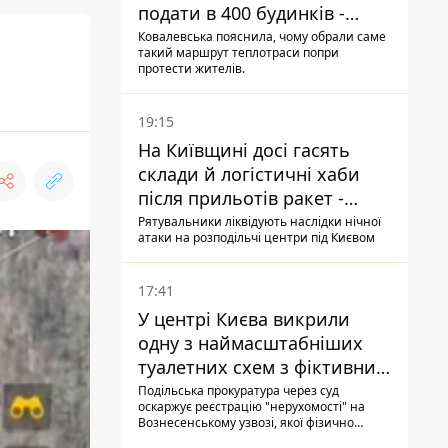
подати в 400 будинків -
депутатка Київради
Ковалевська пояснила, чому обрали саме
такий маршрут теплотраси попри
протести жителів.
19:15
На Київщині досі гасять
склади й логістичні хаби
після прильотів ракет -
ДСНС
Рятувальники ліквідують наслідки нічної
атаки на розподільчі центри під Києвом
17:41
У центрі Києва викрили
одну з наймасштабніших
туалетних схем з фіктивним
будинком
Подільська прокуратура через суд
оскаржує реєстрацію "нерухомості" на
Вознесенському узвозі, якої фізично
ніколи не існувало: під неї, ймовірно,