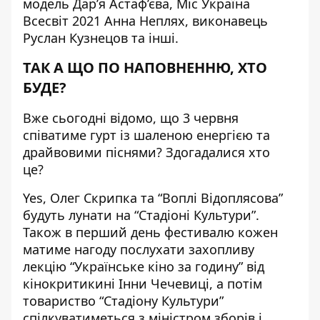
модель Дар’я Астаф’єва, Міс Україна
Всесвіт 2021 Анна Неплях, виконавець
Руслан Кузнецов та інші.
ТАК А ЩО ПО НАПОВНЕННЮ, ХТО
БУДЕ?
Вже сьогодні відомо, що 3 червня
співатиме гурт із шаленою енергією та
драйвовими піснями? Здогадалися хто
це?
Yes, Олег Скрипка та “Воплі Відоплясова”
будуть лунати на “Стадіоні Культури”.
Також в перший день фестивалю кожен
матиме нагоду послухати захопливу
лекцію “Українське кіно за годину” від
кінокритикині Інни Чечевиці, а потім
товариство “Стадіону Культури”
спілкуватиметься з міністром зборів і