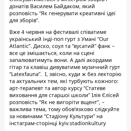
донатів Василем Байдаком, який
розповість “Як генерувати креативні ідеї
для зборів”.
Вже 4 червня на фестивалі співатиме
український інді-поп гурт з Умані “Our
Atlantic”. Диско, соул та “вусатий” фанк –
все це змішається, коли на сцені
запалюватимуть вони. А далі акордами
гітар та клавіш дивуватиме музичний гурт
“Latexfauna”. І, звісно, куди ж без лекторію
та актуальних тем, які турбують кожного:
арт-терапевт та автор курсу “Статеве
виховання для старшої школи” Ілія Єлісей
розповість “Як не вигоріти вщент”, –
важлива тема, тому обов’язково слідкуйте
за новинами “Стадіону Культури” на
інстаграм-сторінці
kyiv.stadionkultury