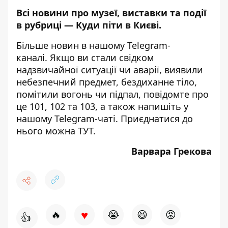
Всі новини про музеї, виставки та події
в рубриці —
Куди піти в Києві
.
Більше новин в нашому
Telegram-
каналі
. Якщо ви стали свідком
надзвичайної ситуації чи аварії, виявили
небезпечний предмет, бездиханне тіло,
помітили вогонь чи підпал, повідомте про
це 101, 102 та 103, а також напишіть у
нашому Telegram-чаті. Приєднатися до
нього можна
ТУТ
.
Варвара Грекова
♥
🔥
😭
😆
😡
👍