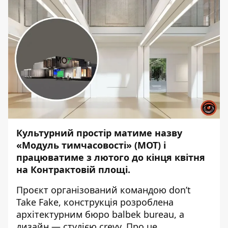
Культурний простір матиме назву
«Модуль тимчасовості» (МОТ) і
працюватиме з лютого до кінця квітня
на Контрактовій площі.
Проєкт організований командою don’t
Take Fake, конструкція розроблена
архітектурним бюро balbek bureau, а
дизайн — студією crevv. Про це