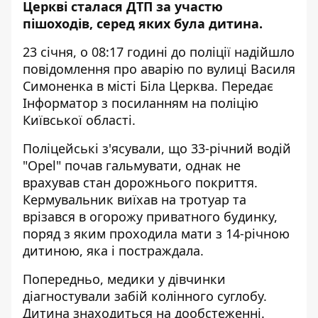
Церкві сталася ДТП за участю
пішоходів, серед яких була дитина.
23 січня, о 08:17 годині до поліції надійшло
повідомлення про аварію по вулиці Василя
Симоненка в місті Біла Церква. Передає
Інформатор
з посиланням на поліцію
Київської області.
Поліцейські з'ясували, що 33-річний водій
"Opel" почав гальмувати, однак не
врахував стан дорожнього покриття.
Кермувальник виїхав на тротуар та
врізався в огорожу приватного будинку,
поряд з яким проходила мати з 14-річною
дитиною, яка і постраждала.
Попередньо, медики у дівчинки
діагностували забій колінного суглобу.
Дитина знаходиться на дообстеженні.