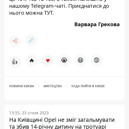
нашому Telegram-чаті. Приєднатися до
нього можна
ТУТ
.
Варвара Грекова
♥
🔥
😭
😆
😡
👍
НОВИНИ КИЄВА
МИСТЕЦТВО
КУДА ПОЙТИ В КИЕВЕ
13:55, 23 січня 2023
На Київщині Opel не зміг загальмувати
та збив 14-річну дитину на тротуарі