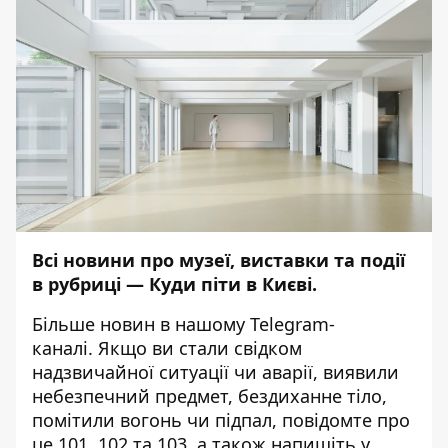
Всі новини про музеї, виставки та події
в рубриці —
Куди піти в Києві
.
Більше новин в нашому
Telegram-
каналі
. Якщо ви стали свідком
надзвичайної ситуації чи аварії, виявили
небезпечний предмет, бездиханне тіло,
помітили вогонь чи підпал, повідомте про
це 101, 102 та 103, а також напишіть у