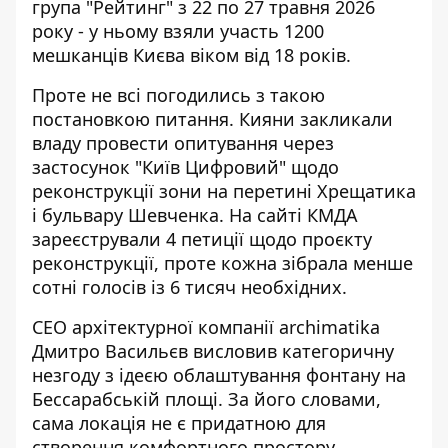
група "Рейтинг" з 22 по 27 травня 2026
року - у ньому взяли участь 1200
мешканців Києва віком від 18 років.
Проте не всі погодились з такою
постановкою питання. Кияни закликали
владу провести опитування через
застосунок "Київ Цифровий" щодо
реконструкції зони на перетині Хрещатика
і бульвару Шевченка. На сайті КМДА
зареєстрували 4 петиції щодо проєкту
реконструкції, проте кожна зібрала менше
сотні голосів із 6 тисяч необхідних.
CEO архітектурної компанії archimatika
Дмитро Васильєв висловив категоричну
незгоду з ідеєю облаштування фонтану на
Бессарабській площі. За його словами,
сама локація не є придатною для
створення комфортного простору