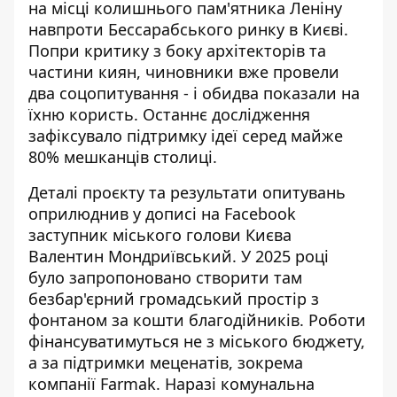
на місці колишнього пам'ятника Леніну
навпроти Бессарабського ринку в Києві.
Попри критику з боку архітекторів та
частини киян
, чиновники вже провели
два соцопитування - і обидва показали на
їхню користь. Останнє дослідження
зафіксувало підтримку ідеї серед майже
80% мешканців столиці.
Деталі проєкту та результати опитувань
оприлюднив у дописі на Facebook
заступник міського голови Києва
Валентин Мондриївський
. У 2025 році
було запропоновано створити там
безбар'єрний громадський простір з
фонтаном за кошти благодійників. Роботи
фінансуватимуться не з міського бюджету,
а за підтримки меценатів, зокрема
компанії Farmak. Наразі комунальна