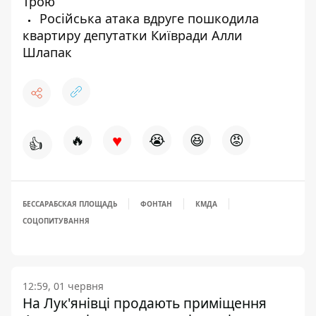
Трою
Російська атака вдруге пошкодила
квартиру депутатки Київради Алли
Шлапак
♥
🔥
😭
😆
😡
👍
БЕССАРАБСКАЯ ПЛОЩАДЬ
ФОНТАН
КМДА
СОЦОПИТУВАННЯ
12:59, 01 червня
На Лук'янівці продають приміщення