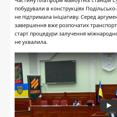
Частину платформ майбутніх станцій Су
побудували в конструкціях Подільсько
не підтримала ініціативу. Серед аргумен
завершення вже розпочатих транспортни
старт процедури залучення міжнародно
не ухвалила.
Pla