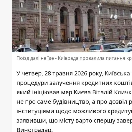
Поїзд далі не їде - Київрада провалила питання 
У четвер, 28 травня 2026 року, Київськ
процедури залучення кредитних коштів
який ініціював мер Києва Віталій Клич
не про саме будівництво, а про дозві
інституціями щодо можливого кредитув
заявивши, що місту варто спершу завер
Виноградар.