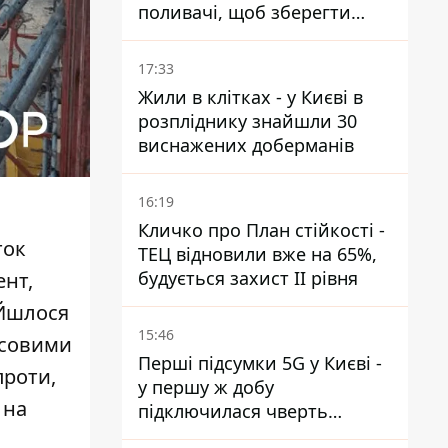
поливачі, щоб зберегти
рейки від деформації
17:33
Жили в клітках - у Києві в
розпліднику знайшли 30
виснажених доберманів
16:19
Кличко про План стійкості -
ток
ТЕЦ відновили вже на 65%,
будується захист ІІ рівня
ент,
 Йшлося
15:46
нсовими
Перші підсумки 5G у Києві -
проти,
у першу ж добу
 на
підключилася чверть
мільйона абонентів