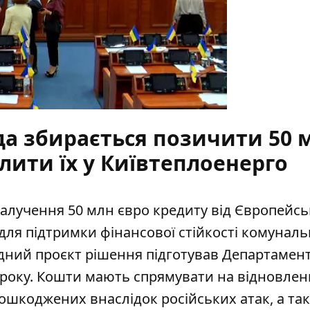
ада збирається позичити 50 
влити їх у Київтеплоенерго
залучення 50 млн євро кредиту від Європейсь
 для підтримки фінансової стійкості комунал
ідний
проєкт рішення підготував Департамен
6 року. Кошти мають спрямувати на відновлен
пошкоджених внаслідок російських атак, а та