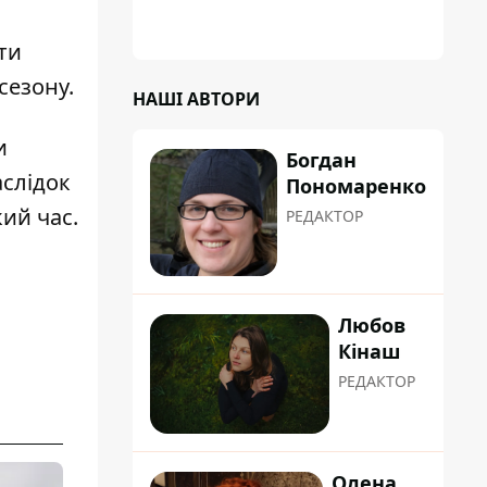
ти
сезону.
НАШІ АВТОРИ
и
Богдан
слідок
Пономаренко
кий час.
РЕДАКТОР
Любов
Кінаш
РЕДАКТОР
Олена