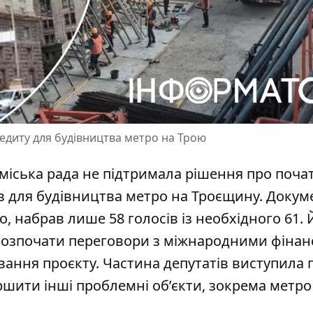
кредиту для будівництва метро на Трою
а міська рада не підтримала рішення про поча
 для будівництва метро на Троєщину. Докум
ко
, набрав лише 58 голосів із необхідного 61.
л розпочати переговори з міжнародними фіна
ання проєкту. Частина депутатів виступила 
шити інші проблемні об’єкти, зокрема метро