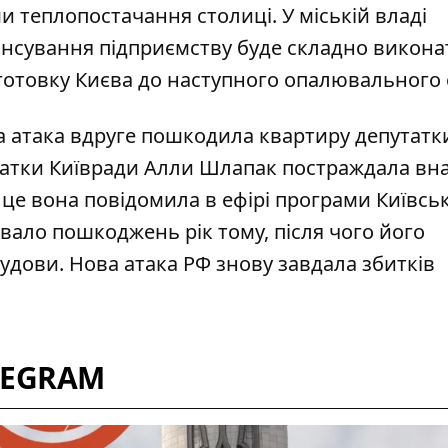
и теплопостачання столиці. У міській владі
нсування підприємству буде складно викона
готовку Києва до наступного опалювального 
а атака вдруге пошкодила квартиру депутатк
атки Київради Алли Шлапак постраждала вна
о це вона повідомила в ефірі програми Київсь
вало пошкоджень рік тому, після чого його
удови. Нова атака РФ знову завдала збитків
LEGRAM