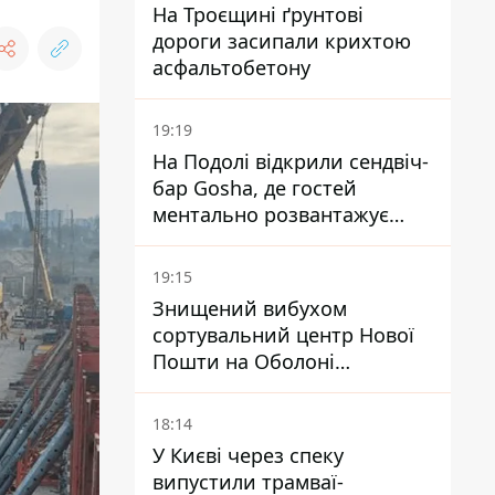
На Троєщині ґрунтові
дороги засипали крихтою
асфальтобетону
19:19
На Подолі відкрили сендвіч-
бар Gosha, де гостей
ментально розвантажує
акула
19:15
Знищений вибухом
сортувальний центр Нової
Пошти на Оболоні
запрацював - видають
посилки
18:14
У Києві через спеку
випустили трамваї-