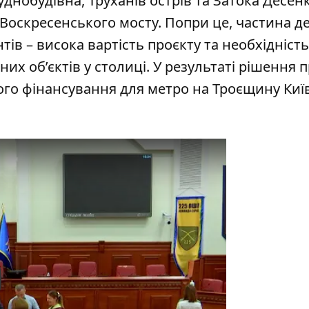
днобудівна, Труханів острів та Затока Десен
-Воскресенського мосту.
Попри це, частина де
тів – висока вартість проєкту та необхідність
х об’єктів у столиці.
У результаті рішення 
го фінансування для метро на Троєщину Киї
y