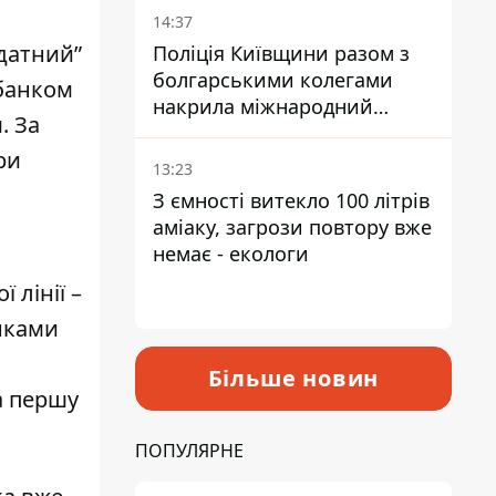
14:37
датний”
Поліція Київщини разом з
болгарськими колегами
 банком
накрила міжнародний
м.
За
наркосиндикат
ри
13:23
З ємності витекло 100 літрів
аміаку, загрози повтору вже
немає - екологи
 лінії –
нками
Більше новин
а першу
ПОПУЛЯРНЕ