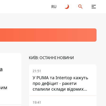
RU
КИЇВ: ОСТАННІ НОВИНИ
а
21:51
У PUMA та Intertop кажуть
про дефіцит - ракети
вим
спалили склади відомих
брендів
19:41