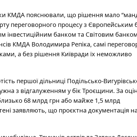
ики КМДА пояснювали, що рішення мало “ман
тарту переговорного процесу з Європейським
ким інвестиційним банком та Світовим банко
сів КМДА Володимира Репіка, самі перегово
ами, а без рішення Київради їх неможливо
сть першої дільниці Подільсько-Вигурівської
дужна з відгалуженням у бік Троєщини. За
оці
лизько 68 млрд грн або майже 1,5 млрд
тені заявляють, що проєктна документація н