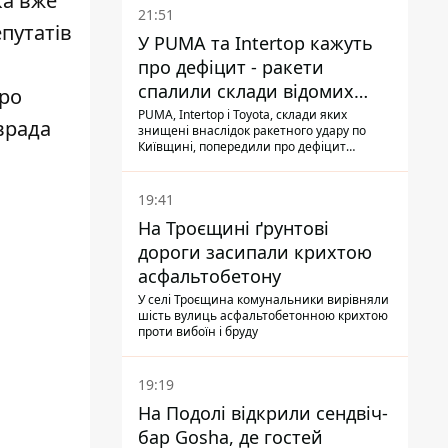
ка вже
21:51
путатів
У PUMA та Intertop кажуть
про дефіцит - ракети
спалили склади відомих
про
брендів
PUMA, Intertop і Toyota, склади яких
врада
знищені внаслідок ракетного удару по
Київщині, попередили про дефіцит
товарів
19:41
На Троєщині ґрунтові
дороги засипали крихтою
асфальтобетону
У селі Троєщина комунальники вирівняли
шість вулиць асфальтобетонною крихтою
проти вибоїн і бруду
19:19
На Подолі відкрили сендвіч-
бар Gosha, де гостей