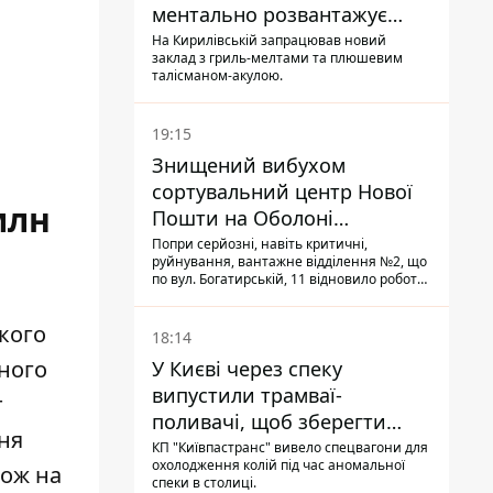
ментально розвантажує
акула
На Кирилівській запрацював новий
заклад з гриль-мелтами та плюшевим
талісманом-акулою.
19:15
Знищений вибухом
сортувальний центр Нової
млн
Пошти на Оболоні
запрацював - видають
Попри серйозні, навіть критичні,
руйнування, вантажне відділення №2, що
посилки
по вул. Богатирській, 11 відновило роботу:
співробітники сортують поштові
відправлення й видають їх адресатам
кого
18:14
ьного
У Києві через спеку
випустили трамваї-
т
поливачі, щоб зберегти
ня
рейки від деформації
КП "Київпастранс" вивело спецвагони для
охолодження колій під час аномальної
кож на
спеки в столиці.