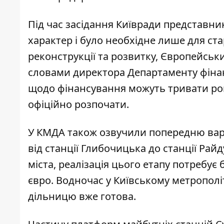
Під час засідання Київради представн
характер і було необхідне лише для с
реконструкції та розвитку, Європейсь
словами директора Департаменту фінан
щодо фінансування можуть тривати рок
офіційно розпочати.
У КМДА також озвучили попередню варті
від станції Глибочицька до станції Рай
міста, реалізація цього етапу потребує
б
євро.
Водночас у Київському метрополі
дільницю вже готова.