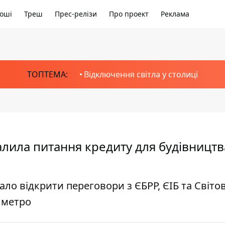
оші
Треш
Прес-релізи
Про проект
Реклама
ТОПТЕМА:
Відключення світла у столиці
валила питання кредиту для будівництв
ало відкрити переговори з ЄБРР, ЄІБ та Світо
 метро