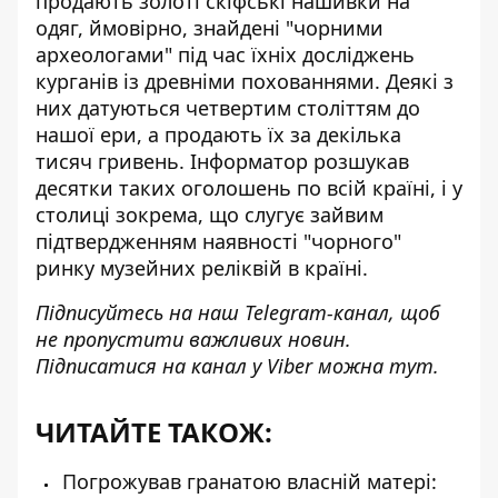
продають золоті скіфські нашивки
на
одяг, ймовірно, знайдені "чорними
археологами" під час їхніх досліджень
курганів із древніми похованнями. Деякі з
них датуються четвертим століттям до
нашої ери, а продають їх за декілька
тисяч гривень. Інформатор розшукав
десятки таких оголошень по всій країні, і у
столиці зокрема, що слугує зайвим
підтвердженням наявності "чорного"
ринку музейних реліквій в країні.
Підписуйтесь на наш
Telegram-канал
, щоб
не пропустити важливих новин.
Підписатися на канал у Viber можна
тут
.
ЧИТАЙТЕ ТАКОЖ:
Погрожував гранатою власній матері: