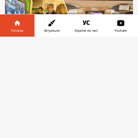
Головна
Актуально
Україна на часі
Youtube
Інформатор у
Завантажити
телефоні
👉
Валентин Мондриївський разом з посадовцями
КП Київреклама й профільного управління
проїхався по декільком станціям метро, аби
перевірити, якою нині є рекламна пропозиція у
підземці
У КМДА готують зміни до правил
розміщення реклами у київському метро.
Там зауважують, що нині існує еклектика
із поєднанням
сучасних цифрових
конструкцій
та застарілих об'єктів, на