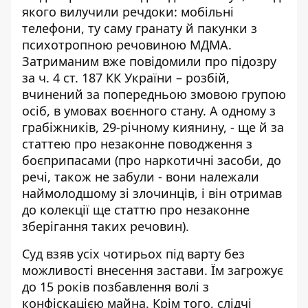
якого вилучили речдоки: мобільні
телефони, ту саму гранату й пакунки з
психотропною речовиною МДМА.
Затриманим вже повідомили про підозру
за ч. 4 ст. 187 КК України – розбій,
вчинений за попередньою змовою групою
осіб, в умовах воєнного стану. А одному з
грабіжників, 29-річному киянину, - ще й за
статтею про незаконне поводження з
боєприпасами (про наркотичні засоби, до
речі, також не забули - вони належали
наймолодшому зі злочинців, і він отримав
до колекції ще статтю про незаконне
зберігання таких речовин).
Суд взяв усіх чотирьох під варту без
можливості внесення застави. Їм загрожує
до 15 років позбавлення волі з
конфіскацією майна. Крім того, слідчі