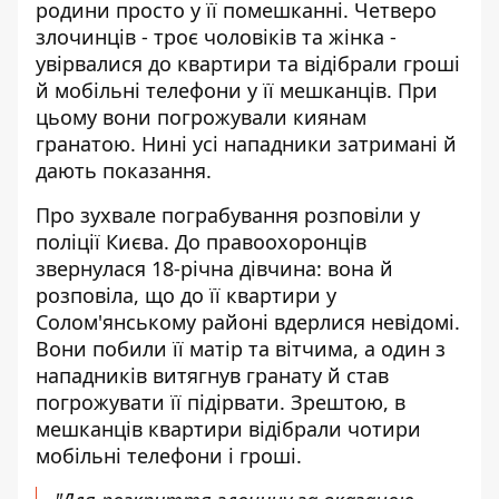
родини просто у її помешканні. Четверо
злочинців - троє чоловіків та жінка -
увірвалися до квартири та відібрали гроші
й мобільні телефони у її мешканців. При
цьому вони погрожували киянам
гранатою. Нині усі нападники затримані й
дають показання.
Про зухвале пограбування
розповіли у
поліції Києва
. До правоохоронців
звернулася 18-річна дівчина: вона й
розповіла, що до її квартири у
Солом'янському районі вдерлися невідомі.
Вони побили її матір та вітчима, а один з
нападників витягнув гранату й став
погрожувати її підірвати. Зрештою, в
мешканців квартири відібрали чотири
мобільні телефони і гроші.