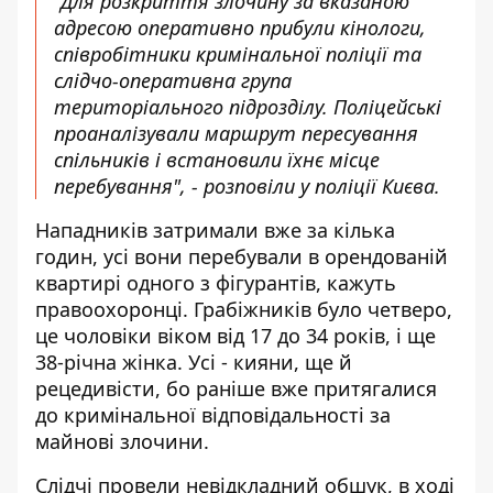
"Для розкриття злочину за вказаною
адресою оперативно прибули кінологи,
співробітники кримінальної поліції та
слідчо-оперативна група
територіального підрозділу. Поліцейські
проаналізували маршрут пересування
спільників і встановили їхнє місце
перебування", - розповіли у поліції Києва.
Нападників затримали вже за кілька
годин, усі вони перебували в орендованій
квартирі одного з фігурантів, кажуть
правоохоронці. Грабіжників було четверо,
це чоловіки віком від 17 до 34 років, і ще
38-річна жінка. Усі - кияни, ще й
рецедивісти, бо раніше вже притягалися
до кримінальної відповідальності за
майнові злочини.
Слідчі провели невідкладний обшук, в ході