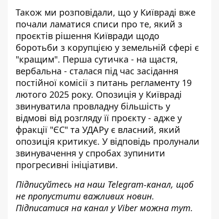
Також ми розповідали, що
у Київраді вже
почали ламатися списи
про те, який з
проєктів рішення Київради щодо
боротьби з корупцією у земельній сфері є
"кращим". Перша сутичка - на щастя,
вербальна - сталася під час засідання
постійної комісії з питань регламенту 19
лютого 2025 року. Опозиція у Київраді
звинуватила провладну більшість у
відмові від розгляду її проєкту - адже у
фракції "ЄС" та УДАРу є власний, який
опозиція критикує. У відповідь пролунали
звинувачення у спробах зупинити
прогресивні ініціативи.
Підписуйтесь на наш
Telegram-канал
, щоб
не пропустити важливих новин.
Підписатися на канал у Viber можна
тут
.