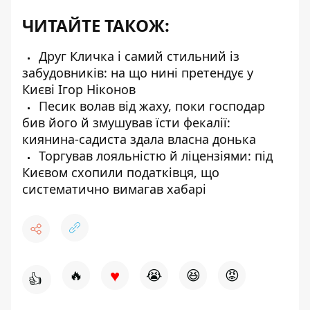
ЧИТАЙТЕ ТАКОЖ:
Друг Кличка і самий стильний із
забудовників: на що нині претендує у
Києві Ігор Ніконов
Песик волав від жаху, поки господар
бив його й змушував їсти фекалії:
киянина-садиста здала власна донька
Торгував лояльністю й ліцензіями: під
Києвом схопили податківця, що
систематично вимагав хабарі
♥
🔥
😭
😆
😡
👍