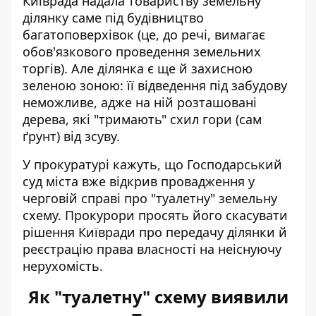
Київрада надала товариству земельну
ділянку саме під будівництво
багатоповерхівок (це, до речі, вимагає
обов'язкового проведення земельних
торгів). Але ділянка є ще й захисною
зеленою зоною: її відведення під забудову
неможливе, адже на ній розташовані
дерева, які "тримають" схил гори (сам
ґрунт) від зсуву.
У прокуратурі кажуть, що Господарський
суд міста вже відкрив провадження у
черговій справі про "туалетну" земельну
схему. Прокурори просять його скасувати
рішення Київради про передачу ділянки й
реєстрацію права власності на неіснуючу
нерухомість.
Як "туалетну" схему виявили