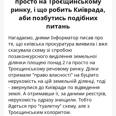
просто на Троєщинському
ринку, і що робить Київрада,
аби позбутись подібних
питань
Нагадаємо, днями Інформатор писав про
те, що київська прокуратура виявила і вже
скасувала схему зі спробою
позаконкурсного виділення земельної
ділянки площею понад 2 га
просто на
Троєщинському речовому ринку
. Ділки
отримали "право власності" на буцімто
нерухомість на цій земельній ділянці, тоді
- звернулися до Київради по відведення
землі. А отримавши її, за даними реєстрів,
нерухомість одразу знищили. Тобто
йдеться про "туалетну" схему, але з
Троєщинським колоритом.