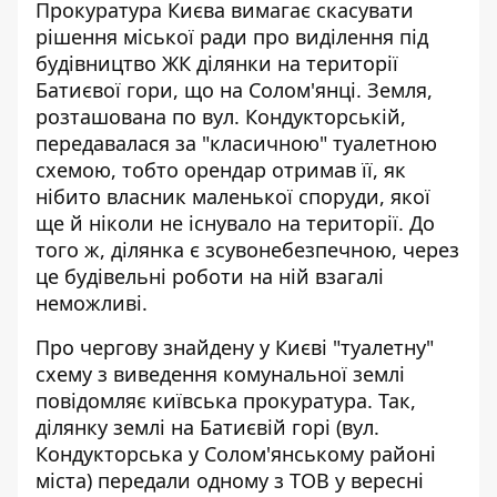
Прокуратура Києва вимагає скасувати
рішення міської ради про виділення під
будівництво ЖК ділянки на території
Батиєвої гори, що на Солом'янці. Земля,
розташована по вул. Кондукторській,
передавалася за "класичною" туалетною
схемою
, тобто орендар отримав її, як
нібито власник маленької споруди, якої
ще й ніколи не існувало на території. До
того ж, ділянка є зсувонебезпечною, через
це будівельні роботи на ній взагалі
неможливі.
Про чергову знайдену у Києві "туалетну"
схему з виведення комунальної землі
повідомляє київська прокуратура
. Так,
ділянку землі на Батиєвій горі (вул.
Кондукторська у Солом'янському районі
міста) передали одному з ТОВ у вересні