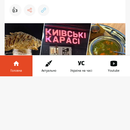
👍
Головна
Актуально
Україна на часі
Youtube
Інформатор у
Завантажити
телефоні
👉
Схоже, Київ, перенасичений пафосними
ресторанами, повертається "до витоків" із
простими та зрозумілими усім стравами й
подачею
У Києві на Подолі днями відкрили