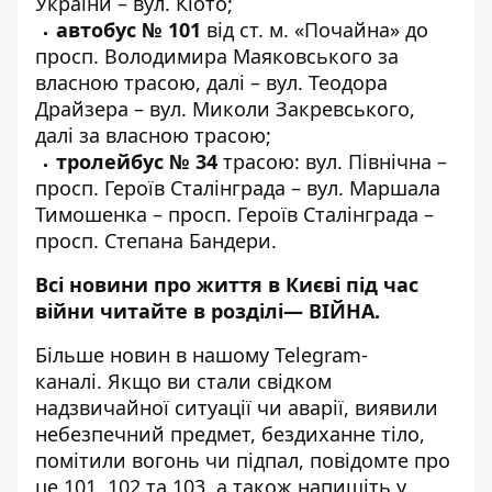
України – вул. Кіото;
автобус № 101
від ст. м. «Почайна» до
просп. Володимира Маяковського за
власною трасою, далі – вул. Теодора
Драйзера – вул. Миколи Закревського,
далі за власною трасою;
тролейбус № 34
трасою: вул. Північна –
просп. Героїв Сталінграда – вул. Маршала
Тимошенка – просп. Героїв Сталінграда –
просп. Степана Бандери.
Всі новини про життя в Києві під час
війни читайте в розділі—
ВІЙНА
.
Більше новин в нашому
Telegram-
каналі
. Якщо ви стали свідком
надзвичайної ситуації чи аварії, виявили
небезпечний предмет, бездиханне тіло,
помітили вогонь чи підпал, повідомте про
це 101, 102 та 103, а також напишіть у