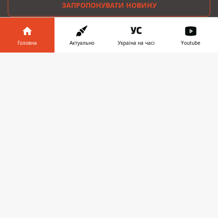
ЗАПРОПОНУВАТИ НОВИНУ
Головна
Головна
Актуально
Україна на часі
Youtube
Про проєкт
Інформатор у
Завантажити
телефоні
👉
Реклама
Про нас
Інформатор проекти
Інформатор-Україна
Geek
Гроші
Авто
© 2016-2026 Informator