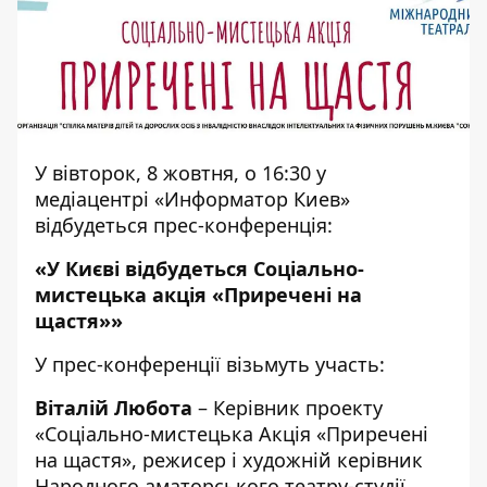
У вівторок, 8 жовтня, о 16:30 у
медіацентрі «Информатор Киев»
відбудеться прес-конференція:
«У Києві відбудеться Соціально-
мистецька акція «Приречені на
щастя»»
У прес-конференції візьмуть участь:
Віталій Любота
– Керівник проекту
«Соціально-мистецька Акція «Приречені
на щастя», режисер і художній керівник
Народного аматорського театру-студії