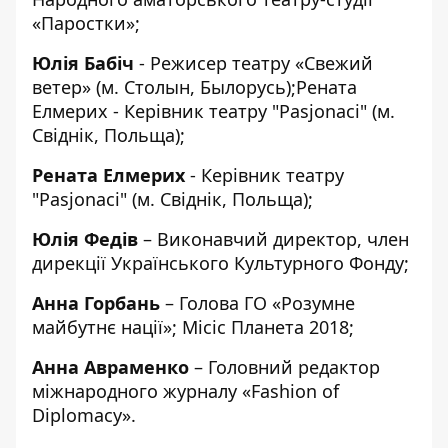
«Паростки»;
Юлія Бабіч
- Режисер театру «Свежий
ветер» (м. Столын, Былорусь);Рената
Елмерих - Керівник театру "Pasjonaci" (м.
Свіднік, Польща);
Рената Елмерих
- Керівник театру
"Pasjonaci" (м. Свіднік, Польща);
Юлія Федів
– Виконавчий директор, член
дирекції Українського Культурного Фонду;
Анна Горбань
– Голова ГО «Розумне
майбутнє нації»; Місіс Планета 2018;
Анна Авраменко
– Головний редактор
міжнародного журналу «Fashion of
Diplomacy».