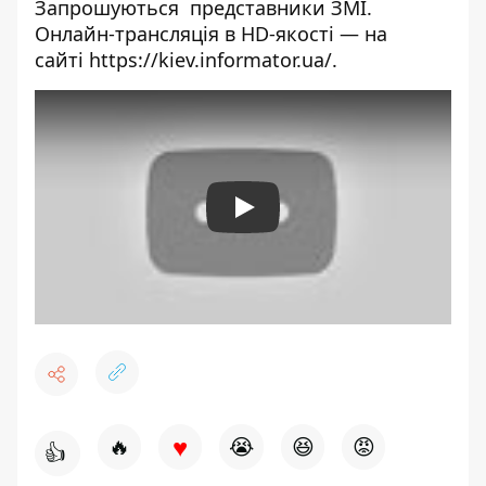
Запрошуються представники ЗМІ.
Онлайн-трансляція в HD-якості — на
сайті
https://kiev.informator.ua/
.
Play
♥
🔥
😭
😆
😡
👍