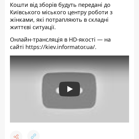
Кошти від зборів будуть передані до
Київського міського центру роботи з
жінками, які потрапляють в складні
життєві ситуації.
Онлайн-трансляція в HD-якості — на
сайті
https://kiev.informator.ua/
.
Play