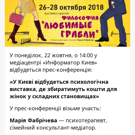
У понеділок, 22 жовтня, о 14:00 у
медіацентрі «Информатор Киев»
відбудеться прес-конференція:
«У Києві відбудеться психологічна
виставка, де збиратимуть кошти для
жінок у складних становищах
»
У прес-конференції візьме участь:
Марія Фабрічева
— психотерапевт,
сімейний консультант-медіатор.