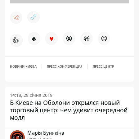
♥
🔥
😭
😆
😡
👍
НОВИНИ КИЄВА
ПРЕСС-КОНФЕРЕНЦИЯ
ПРЕСС-ЦЕНТР
14:18, 28 січня 2019
В Киеве на Оболони открылся новый
торговый центр: чем удивит очередной
молл
Марія Бунякіна