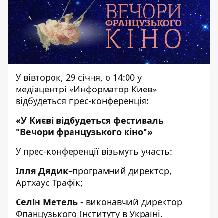
У вівторок, 29 січня, о 14:00 у
медіацентрі «Информатор Киев»
відбудеться прес-конференція:
«У Києві відбудеться фестиваль
"Вечори французького кіно"
»
У прес-конференції візьмуть участь:
Ілля Дядик
–програмний директор,
Артхаус Трафік;
Се
лін Метель
- виконавчий директор
Фпанцузького Інституту в Україні.