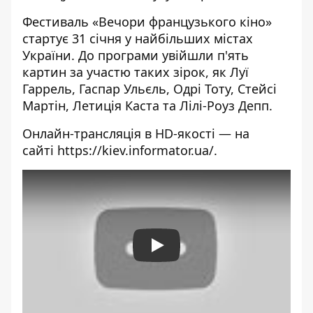
Фестиваль «
Вечори
французького
кіно»
стартує 31 січня у найбільших містах
України. До програми увійшли п'ять
картин за участю таких зірок, як Луї
Гаррель, Гаспар Ульєль, Одрі Тоту, Стейсі
Мартін, Летиція Каста та Лілі-Роуз Депп.
Онлайн-трансляція в HD-якості — на
сайті
https://kiev.informator.ua/
.
Play