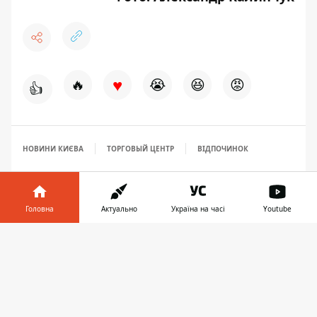
♥
🔥
😭
😆
😡
👍
НОВИНИ КИЄВА
ТОРГОВЫЙ ЦЕНТР
ВІДПОЧИНОК
Головна
Актуально
Україна на часі
Youtube
Інформатор у
Завантажити
телефоні
👉
ЗАПРОПОНУВАТИ НОВИНУ