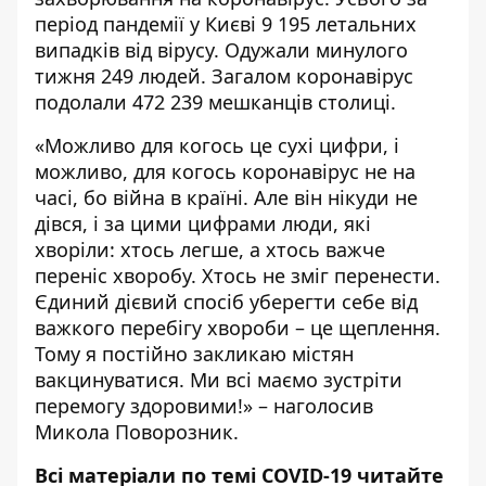
період пандемії у Києві 9 195 летальних
випадків від вірусу. Одужали минулого
тижня 249 людей. Загалом коронавірус
подолали 472 239 мешканців столиці.
«Можливо для когось це сухі цифри, і
можливо, для когось коронавірус не на
часі, бо війна в країні. Але він нікуди не
дівся, і за цими цифрами люди, які
хворіли: хтось легше, а хтось важче
переніс хворобу. Хтось не зміг перенести.
Єдиний дієвий спосіб уберегти себе від
важкого перебігу хвороби – це щеплення.
Тому я постійно закликаю містян
вакцинуватися. Ми всі маємо зустріти
перемогу здоровими!» – наголосив
Микола Поворозник.
Всі матеріали по темі COVID-19 читайте