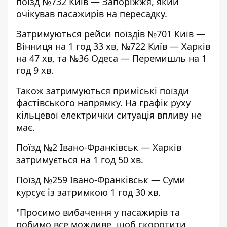
поїзд №732 Київ — Запоріжжя, який
очікував пасажирів на пересадку.
Затримуються рейси поїздів №701 Київ —
Вінниця на 1 год 33 хв, №722 Київ — Харків
на 47 хв, та №36 Одеса — Перемишль на 1
год 9 хв.
Також затримуються приміські поїзди
фастівського напрямку. На графік руху
кільцевої електрички ситуація впливу не
має.
Поїзд №2 Івано-Франківськ — Харків
затримується на 1 год 50 хв.
Поїзд №259 Івано-Франківськ — Суми
курсує із затримкою 1 год 30 хв.
"Просимо вибачення у пасажирів та
робимо все можливе, щоб скоротити