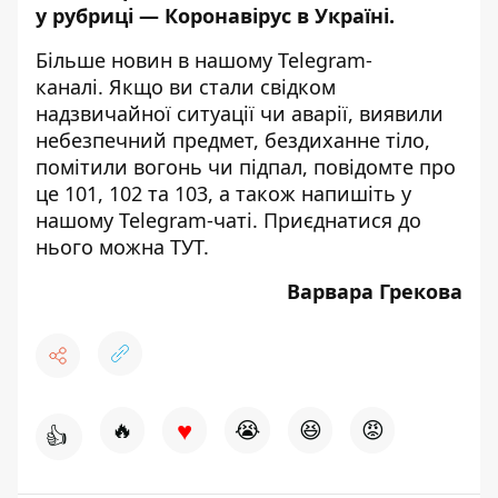
у рубриці —
Коронавірус в Україні
.
Більше новин в нашому
Telegram-
каналі
. Якщо ви стали свідком
надзвичайної ситуації чи аварії, виявили
небезпечний предмет, бездиханне тіло,
помітили вогонь чи підпал, повідомте про
це 101, 102 та 103, а також напишіть у
нашому Telegram-чаті. Приєднатися до
нього можна
ТУТ
.
Варвара Грекова
♥
🔥
😭
😆
😡
👍