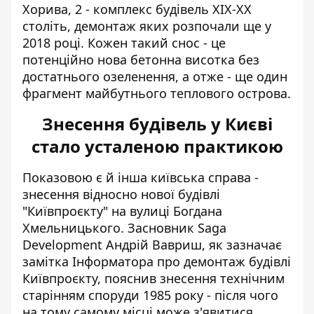
Хорива, 2 - комплекс будівель XIX-XX
століть, демонтаж яких розпочали ще у
2018 році. Кожен такий снос - це
потенційно нова бетонна висотка без
достатнього озеленення, а отже - ще один
фрагмент майбутнього теплового острова.
Знесення будівель у Києві
стало усталеною практикою
Показовою є й інша київська справа -
знесення відносно нової будівлі
"Київпроєкту" на вулиці Богдана
Хмельницького. Засновник Saga
Development Андрій Вавриш, як зазначає
замітка Інформатора про
демонтаж будівлі
Київпроєкту
, пояснив знесення технічним
старінням споруди 1985 року - після чого
на тому самому місці може з'явитися