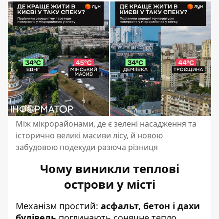
Між мікрорайонами, де є зелені насадження та
історично великі масиви лісу, й новою
забудовою подекуди разюча різниця
Чому виникли теплові
острови у місті
Механізм простий:
асфальт, бетон і дахи
будівель
поглинають сонячне тепло