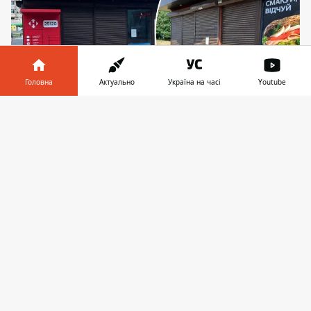
Головна
Актуально
Україна на часі
Youtube
Інформатор у
Завантажити
МАФи у районах-"спальниках" Києва (зокрема,
телефоні
👉
ці два - на Позняках) стоять зачиненими вже
впродовж тривалого періоду
​Найбільший роздрібний продавець
хлібобулочних виробів у столиці зменшив
кількість точок продажу.
Магазини
"Фірмової мережі Київхліб"
припинили
свою роботу як на Лівобережжі, так і на
правому березі столиці. При цьому
причини відомі: компанію підвели як
продавці, що не бажають працювати за