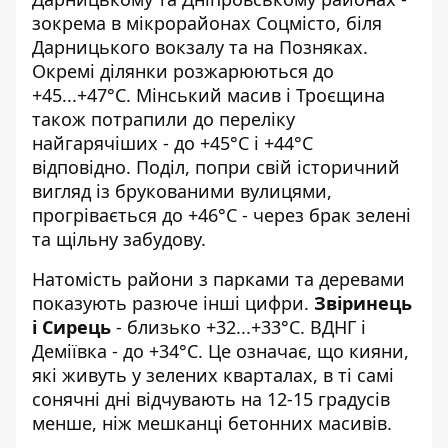
зокрема в мікрорайонах Соцмісто, біля
Дарницького вокзалу та на Позняках.
Окремі ділянки розжарюються до
+45...+47°C. Мінський масив і Троєщина
також потрапили до переліку
найгарячіших - до +45°C і +44°C
відповідно. Поділ, попри свій історичний
вигляд із брукованими вулицями,
прогрівається до +46°C - через брак зелені
та щільну забудову.
Натомість райони з парками та деревами
показують разюче інші цифри.
Звіринець
і Сирець
- близько +32...+33°C. ВДНГ і
Деміївка - до +34°C. Це означає, що кияни,
які живуть у зелених кварталах, в ті самі
сонячні дні відчувають на 12-15 градусів
менше, ніж мешканці бетонних масивів.