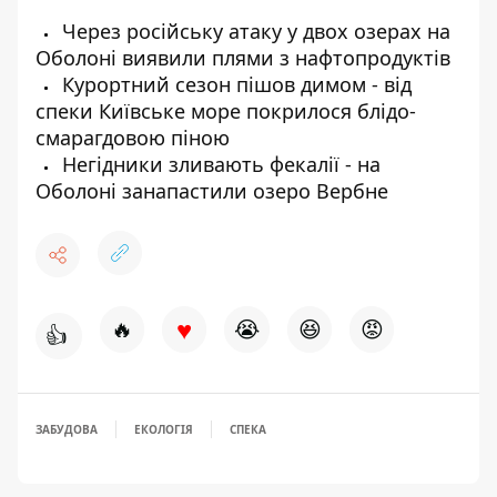
Через російську атаку у двох озерах на
Оболоні виявили плями з нафтопродуктів
Курортний сезон пішов димом - від
спеки Київське море покрилося блідо-
смарагдовою піною
Негідники зливають фекалії - на
Оболоні занапастили озеро Вербне
♥
🔥
😭
😆
😡
👍
ЗАБУДОВА
ЕКОЛОГІЯ
СПЕКА