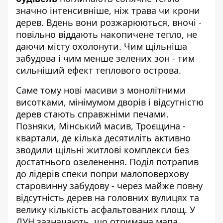
значно інтенсивніше, ніж трава чи крони
дерев. Вдень вони розжарюються, вночі -
повільно віддають накопичене тепло, не
даючи місту охолонути. Чим щільніша
забудова і чим менше зелених зон - тим
сильніший ефект теплового острова.
Саме тому нові масиви з монолітними
висотками, мінімумом дворів і відсутністю
дерев стають справжніми печами.
Позняки, Мінський масив, Троєщина -
квартали, де кілька десятиліть активно
зводили щільні житлові комплекси без
достатнього озеленення. Поділ потрапив
до лідерів спеки попри малоповерхову
старовинну забудову - через майже повну
відсутність дерев на головних вулицях та
велику кількість асфальтованих площ. У
ЛУН зазначають, що отримана мапа