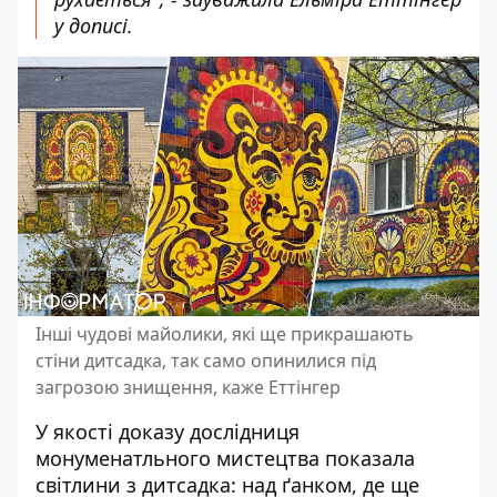
у дописі.
Інші чудові майолики, які ще прикрашають
стіни дитсадка, так само опинилися під
загрозою знищення, каже Еттінгер
У якості доказу дослідниця
монуменатльного мистецтва показала
світлини з дитсадка: над ґанком, де ще