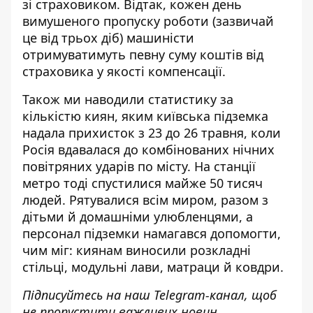
зі страховиком. Відтак, кожен день
вимушеного пропуску роботи (зазвичай
це від трьох діб) машиністи
отримуватимуть певну суму коштів від
страховика у якості компенсації.
Також ми наводили статистику за
кількістю киян, яким київська підземка
надала прихисток з 23 до 26 травня, коли
Росія вдавалася до комбінованих нічних
повітряних ударів по місту. На станції
метро тоді
спустилися майже 50 тисяч
людей
. Рятувалися всім миром, разом з
дітьми й домашніми улюбленцями, а
персонал підземки намагався допомогти,
чим міг: киянам виносили розкладні
стільці, модульні лави, матраци й ковдри.
Підписуйтесь на наш
Telegram-канал
, щоб
не пропустити важливих новин.