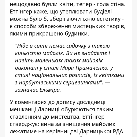
нещодавно буяли квіти, тепер - гола стіна.
Еттінгер каже, що утеплювати будівлі
можна було б, зберігаючи їхню естетику -
є способи збереження мистецьких творів,
якими прикрашено будинки.
"Ніде в світі немає садочку з такою
кількістю майолік. Ви не знайдете і
навіть маленьких таких майолік
виконані у стилі Марії Примаченко, у
стилі національних розписів, із квітками
з нарбутівськими серцевинками", —
зазначає Ельміра.
У коментарях до допису дослідниці
мешканці Дарниці обурюються таким
ставленням до мистецтва. Еттінгер
стверджує: вина за знищення майолик
лежатиме на керівництві Дарницької РДА.