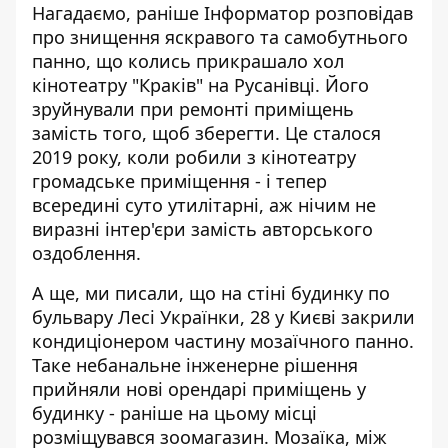
Нагадаємо, раніше Інформатор розповідав
про знищення яскравого та самобутнього
панно, що колись
прикрашало хол
кінотеатру "Краків"
на Русанівці. Його
зруйнували при ремонті приміщень
замість того, щоб зберегти. Це сталося
2019 року, коли робили з кінотеатру
громадське приміщення - і тепер
всередині суто утилітарні, аж нічим не
виразні інтер'єри замість авторського
оздоблення.
А ще, ми писали, що на стіні будинку по
бульвару Лесі Українки, 28 у Києві
закрили
кондиціонером частину мозаїчного панн
о.
Таке небанальне інженерне рішення
прийняли нові орендарі приміщень у
будинку - раніше на цьому місці
розміщувався зоомагазин. Мозаїка, між