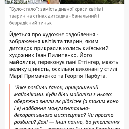
"Було-стало": замість дивної краси квітів і
тварин на стінах дитсадка - банальний і
безрадісний тиньк
Йдеться про художнє оздоблення -
зображення квітів та тварин, яким
дитсадок прикрасив колись київський
художник Іван Пилипенко. Його
майолики, переконує пані Еттінгер, мають
велику цінність, оскільки виконані у стилі
Марії Примаченко та Георгія Нарбута.
"Вже розбили ґанок, прикрашений
майоліками. Куди діли майоліки з нього:
обережно зняли як рідкісне (а таким воно
і є) надбання монументально-
декоративного мистецтва? Чи просто
розбили? Далі — інші панно, бо утеплення
рухається", - зауважила Ельміра Еттінгер