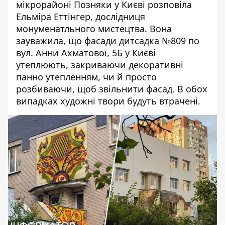
мікрорайоні Позняки у Києві
розповіла
Ельміра Еттінгер
, дослідниця
монуменатльного мистецтва. Вона
зауважила, що фасади дитсадка №809 по
вул. Анни Ахматової, 5Б у Києві
утеплюють, закриваючи декоративні
панно утепленням, чи й просто
розбиваючи, щоб звільнити фасад. В обох
випадках художні твори будуть втрачені.