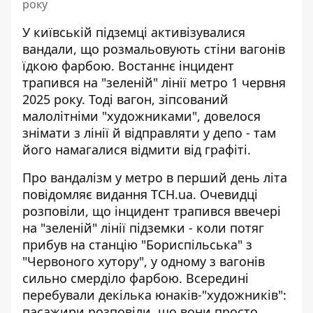
року
У київській підземці активізувалися
вандали, що розмальовують стіни вагонів
їдкою фарбою. Востаннє
інцидент
трапився на "зеленій" лінії метро
1 червня
2025 року. Тоді вагон, зіпсований
малолітніми "художниками", довелося
знімати з лінії й відправляти у депо - там
його намагалися відмити від графіті.
Про вандалізм у метро в перший день літа
повідомляє видання ТСН.ua
. Очевидці
розповіли, що інцидент трапився ввечері
на "зеленій" лінії підземки - коли потяг
прибув на станцію "Бориспільська" з
"Червоного хутору", у одному з вагонів
сильно смерділо фарбою. Всередині
перебували декілька юнаків-"художників":
пасажири розповіли, що вони просто