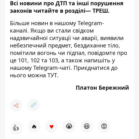
Всі новини про ДТП та інші порушення
законів читайте в розділі—
ТРЕШ
.
Більше новин в нашому
Telegram-
каналі
. Якщо ви стали свідком
надзвичайної ситуації чи аварії, виявили
небезпечний предмет, бездиханне тіло,
помітили вогонь чи підпал, повідомте про
це 101, 102 та 103, а також напишіть у
нашому Telegram-чаті. Приєднатися до
нього можна
ТУТ
.
Платон Бережний
♥
🔥
😭
😆
😡
👍