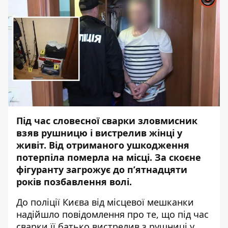
Під час словесної сварки зловмисник
взяв рушницю і вистрелив жінці у
живіт. Від отриманого ушкодження
потерпіла померла на місці. За скоєне
фігуранту загрожує до п’ятнадцяти
років позбавлення волі.
До поліції Києва від місцевої мешканки
надійшло повідомлення про те, що під час
сварки її батько вистрелив з рушниці у