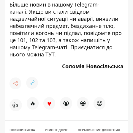
Більше новин в нашому
Telegram-
каналі
. Якщо ви стали свідком
надзвичайної ситуації чи аварії, виявили
небезпечний предмет, бездиханне тіло,
помітили вогонь чи підпал, повідомте про
це 101, 102 та 103, а також напишіть у
нашому Telegram-чаті. Приєднатися до
нього можна
ТУТ
.
Соломія Новосільська
♥
🔥
😭
😆
😡
👍
НОВИНИ КИЄВА
РЕМОНТ ДОРІГ
ОГРАНИЧЕНИЕ ДВИЖЕНИЯ