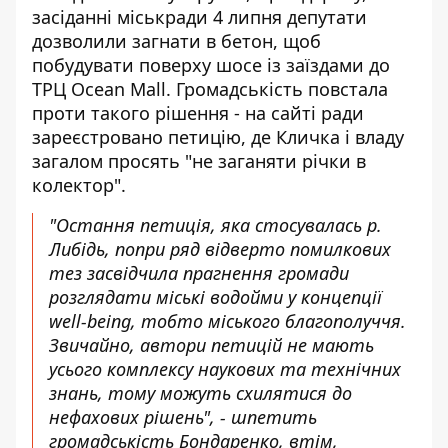
засіданні міськради 4 липня
депутати
дозволили загнати в бетон
, щоб
побудувати поверху шосе із заїздами до
ТРЦ Ocean Mall. Громадськість повстала
проти такого рішення - на сайті ради
зареєстровано петицію, де Кличка і владу
загалом просять "не заганяти річки в
колектор".
"Остання петиція, яка стосувалась р.
Либідь, попри ряд відверто помилкових
тез засвідчила прагнення громади
розглядати міські водойми у концепції
well-being, тобто міського благополуччя.
Звичайно, автори петицій не мають
усього комплексу наукових та технічних
знань, тому можуть схилятися до
нефахових рішень", - шпетить
громадськість Бондаренко, втім,