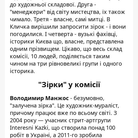
до художньої складової. Друга -
"менеджери" від світу мистецтва, їх також
чимало. Третя - власне, самі митці. В
Кличка вирішили запросити зірок - і вони
погодилися. І четверта - вузькі фахівці,
історики Києва що, власне, представлена
одним прізвищем. Цікаво, що весь склад
комісії, 10 людей, поділяється таким
чином на три рівновеликі групи і одного
історика.
"Зірки" у комісії
Володимир Манжос
- безумовно,
"залучена зірка".
Це художник-мураліст
,
причому працює вже по всьому світі. З
2004 року — учасник стрит-артгрупи
Interesni Kazki, що створила понад 100
робіт в Україні, а 2011-го зробила