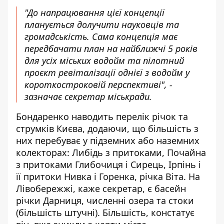
"До напрацювання цієї концепції
планується долучити науковців та
громадськість. Сама концепція має
передбачати план на найближчі 5 років
для усіх міських водойм та пілотний
проєкт ревіталізації однієї з водойм у
короткостроковій перспективі", -
зазначає секретар міськради.
Бондаренко наводить перелік річок та
струмків Києва, додаючи, що більшість з
них перебуває у підземних або наземних
колекторах: Либідь з притоками, Почайна
з притоками Глибочиця і Сирець, Ірпінь і
її притоки Нивка і Горенка, річка Віта. На
Лівобережжі, каже секретар, є басейн
річки Дарниця, численні озера та стоки
(більшість штучні). Більшість, констатує