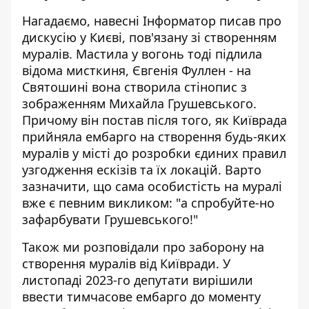
Нагадаємо, навесні Інформатор
писав про
дискусію у Києві,
пов'язану зі створенням
муралів. Мастила у вогонь тоді підлила
відома мисткиня, Євгенія Фуллен - на
Святошині вона створила стінопис з
зображенням Михайла Грушевського.
Причому він постав після того, як Київрада
прийняла ембарго на створення будь-яких
муралів у місті до розробки єдиних правил
узгодження ескізів та їх локацій. Варто
зазначити, що сама особистість на муралі
вже є певним викликом: "а спробуйте-но
зафарбувати Грушевського!"
Також ми розповідали про заборону на
створення муралів від Київради. У
листопаді 2023-го депутати вирішили
ввести тимчасове ембарго до моменту