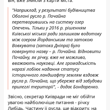
він, вже зникли з карти міста.
"Наприклад, у результаті будівництва
Оболоні русло р. Почайна
перетворившись на систему озер
Опечень. Тільки у 2016 р. рішенням
Київської міської ради залишкам водотоку
між озером Йорданським та затокою
Вовкувата (затока Дніпра) було
повернуто назву – р. Почайна. Відновити
Почайну, як річку, вже не можливо,
вважають науковці. Але громадськість
наразі лобіює надання статусу
історичного ландшафту землям вздовж
русла р. Почайна, що убереже від забудови
прилеглі території", - додає Бондаренко.
Звісно, секретар Київради не міг обійти
увагою найболючіше питання - річку
Либідь. Частину її русла, ще відкриту, на