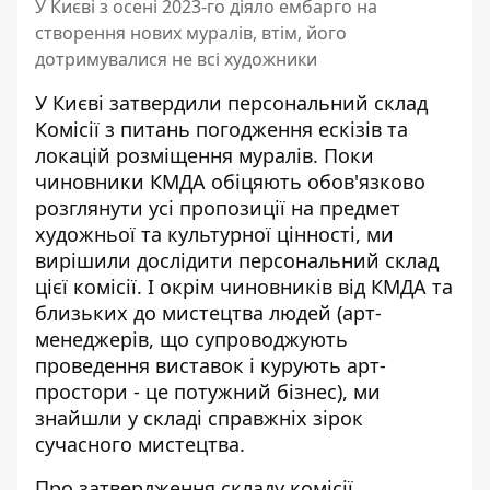
У Києві з осені 2023-го діяло ембарго на
створення нових муралів, втім, його
дотримувалися не всі художники
У Києві затвердили персональний склад
Комісії з питань погодження ескізів та
локацій розміщення муралів. Поки
чиновники КМДА обіцяють обов'язково
розглянути усі пропозиції
на предмет
художньої та культурної цінності
, ми
вирішили дослідити персональний склад
цієї комісії. І окрім чиновників від КМДА та
близьких до мистецтва людей (арт-
менеджерів, що супроводжують
проведення виставок і курують арт-
простори - це потужний бізнес), ми
знайшли у складі справжніх зірок
сучасного мистецтва.
Про затвердження складу комісії