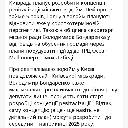
Київрада планує розробити концепції
ревіталізації міських водойм. Цей процес
займе 5 років, і одну з водойм планують
відновити вже у короткотерміновій
перспективі
. Такою є обіцянка секретаря
міської ради Володимира Бондаренка у
відповідь на обурення громади через
плани побудувати під'їзд до ТРЦ Ocean
Mall поверх річки Либеді.
Про ревіталізацію водойм у Києві
повідомляє сайт Київської міськради
.
Володимир Бондаренко каже
максимально розпливчасто: до кінця року
депутати лише "планують дати старт
розробці концепції ревіталізації". Відтак,
саму концепцію (а це - ще навіть не
детальний план) можуть розробити і до
середини, і наприкінці 2025 року.