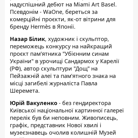
надуспішний дебют на Miami Art Basel.
Псевдонім - WaOne, береться за
комерційні проєкти, як-от
вітрини для
бренду Hermès
в Японії.
Назар Білик
,
художник і скульптор
,
переможець конкурсу на найкращий
проєкт пам'ятника "Убієнним синам
України" в урочищі Сандармох у Карелії
(РФ), автор скульптури "Дощ" на
Пейзажній алеї та пам'ятного знака на
місці загибелі журналіста Павла
Шеремета.
Юрій Вакуленко
- без гендиректора
Київської національної картинної галереї
перелік був би неповним.
Живописець,
графік, представник Нової хвилі
і
музеєзнавець очолив колишній Музей