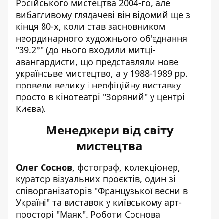
Російського мистецтва 2004-го, але
вибагливому глядачеві він відомий ще з
кінця 80-х, коли став засновником
неординарного художнього об'єднання
"39.2°" (до нього входили митці-
авангардисти, що представляли нове
українсьве мистецтво, а у 1988-1989 рр.
провели велику і неофіційну виставку
просто в кінотеатрі "Зоряний" у центрі
Києва).
Менеджери від світу
мистецтва
Олег Соснов
, фотограф, колекціонер,
куратор візуальних проєктів
, один зі
співорганізаторів "Французької весни в
Україні" та виставок у київському арт-
просторі "Маяк". Роботи Соснова