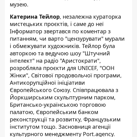
музею.
Катерина Тейлор
,
незалежна кураторка
мистецьких проєктів
, і саме до неї
Інформатор
звертався по коментар
з
питанням, чи варто "цензурувати" мурали
і обмежувати художників. Тейлор була
авторкою та ведучою шоу "Штучний
інтелект" на радіо "Аристократи",
розробляла проєкти для UNICEF, "ООН
Жінки", Світової продовольчої програми,
Антикорупційної ініціативи
Європейського Союзу. Співпрацювала з
Йоркширським скульптурним парком,
Британсько-українською торговою
палатою, Європейським банком
реконструкції та розвитку, Французьким
інститутом тощо. Засновниця агенції
культурного менеджменту Port.agency.