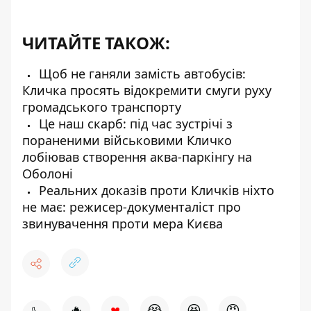
ЧИТАЙТЕ ТАКОЖ:
Щоб не ганяли замість автобусів:
Кличка просять відокремити смуги руху
громадського транспорту
Це наш скарб: під час зустрічі з
пораненими військовими Кличко
лобіював створення аква-паркінгу на
Оболоні
Реальних доказів проти Кличків ніхто
не має: режисер-документаліст про
звинувачення проти мера Києва
♥
🔥
😭
😆
😡