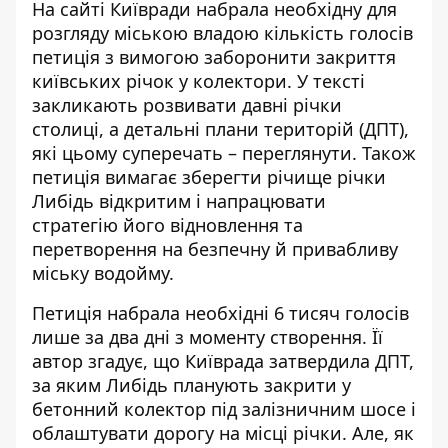
На сайті Київради набрала необхідну для
розгляду міською владою кількість голосів
петиція з вимогою заборонити закриття
київських річок у колектори. У тексті
закликають
розвивати давні річки
столиці
, а детальні плани територій (ДПТ),
які цьому суперечать – переглянути. Також
петиція вимагає зберегти річище річки
Либідь відкритим і напрацювати
стратегію його відновлення та
перетворення на безпечну й привабливу
міську водойму.
Петиція
набрала необхідні 6 тисяч голосів
лише за два дні з моменту створення. Її
автор згадує, що Київрада затвердила ДПТ,
за яким Либідь планують закрити у
бетонний колектор під залізничним шосе і
облаштувати дорогу на місці річки. Але, як