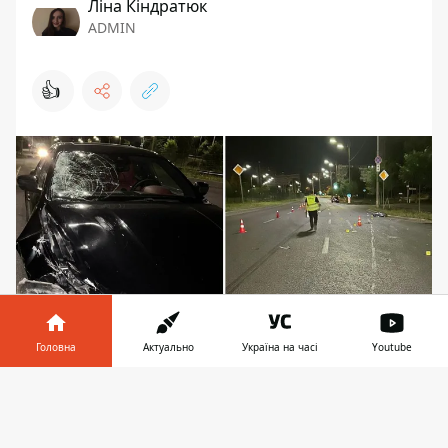
Ліна Кіндратюк
ADMIN
👍
Головна
Актуально
Україна на часі
Youtube
Водія Maserati затримали
Інформатор у
Завантажити
телефоні
👉
У Києві п'яний водій врізався в мопед.