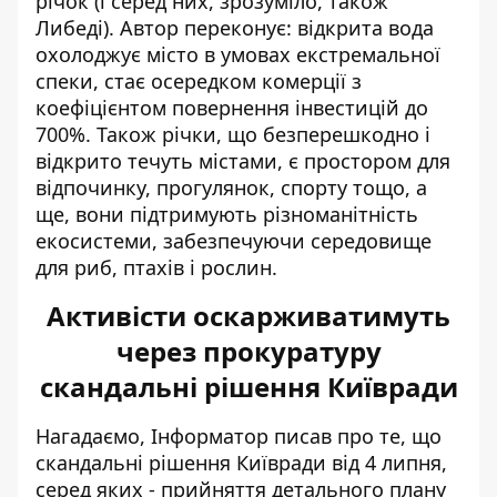
річок (і серед них, зрозуміло, також
Либеді). Автор переконує: відкрита вода
охолоджує місто в умовах екстремальної
спеки, стає осередком комерції з
коефіцієнтом повернення інвестицій до
700%. Також річки, що безперешкодно і
відкрито течуть містами, є простором для
відпочинку, прогулянок, спорту тощо, а
ще, вони підтримують різноманітність
екосистеми, забезпечуючи середовище
для риб, птахів і рослин.
Активісти оскарживатимуть
через прокуратуру
скандальні рішення Київради
Нагадаємо, Інформатор писав про те, що
скандальні рішення Київради від 4 липня,
серед яких - прийняття детального плану