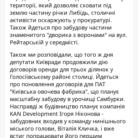
території, який дозволяє
сховати під
землю частину річки Либідь
, столичні
активісти оскаржують у прокуратурі.
Також йдеться про забудову частини
знаменитого "дворика з воронами" на вул.
Рейтарській у середмісті.
Також ми розповідали, що того ж дня
депутати Київради продовжили дію
договорів оренди для трьох ділянок у
Голосіївському районі столиці. Йдеться
про поновлення договорів для ПАТ
"Київська овочева фабрика", що планує
масштабну забудову в урочищі Самбурки
.
Насправді ж будівництво планує компанія
KAN Development Ігоря Ніконова -
забудовник входив у команду нинішнього
міського голови, Віталія Кличка, і вже
встиг попрацювати його першим