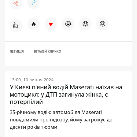
♥
🔥
😭
😆
😡
👍
ПЕТИЦІЯ
ВІТАЛІЙ КЛИЧКО
15:00, 10 липня 2024
У Києві п'яний водій Maserati наїхав на
мотоцикл: у ДТП загинула жінка, є
потерпілий
35-річному водію автомобіля Maserati
повідомили про підозру, йому загрожує до
десяти років тюрми