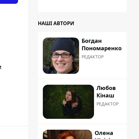
а кожен обстріл вимиває з казни міста ще
більше коштів
НАШІ АВТОРИ
Богдан
Пономаренко
РЕДАКТОР
м
Любов
Кінаш
РЕДАКТОР
Олена