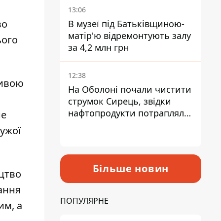
Троєщини Бахматова
13:06
во
В музеї під Батьківщиною-
матір'ю відремонтують залу
ього
за 4,2 млн грн
12:38
ливою
На Оболоні почали чистити
струмок Сирець, звідки
нафтопродукти потрапляли
не
до озер
ужої
Більше новин
ицтво
ання
ПОПУЛЯРНЕ
им, а