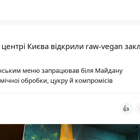
у центрі Києва відкрили raw-vegan зак
анським меню запрацював біля Майдану
мічної обробки, цукру й компромісів
👍