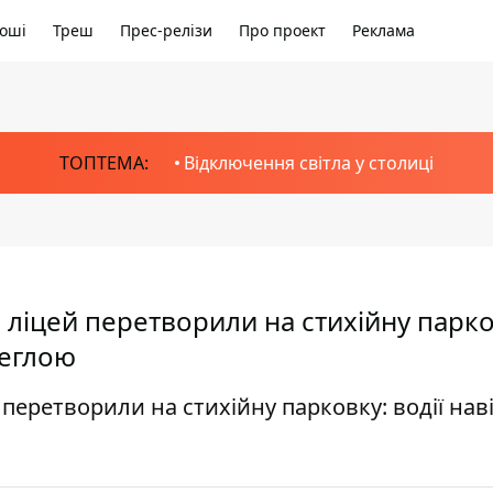
оші
Треш
Прес-релізи
Про проект
Реклама
ТОПТЕМА:
Відключення світла у столиці
й ліцей перетворили на стихійну парко
цеглою
 перетворили на стихійну парковку: водії наві