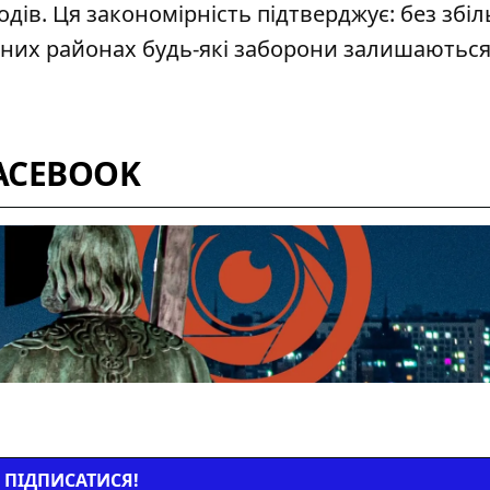
одів. Ця закономірність підтверджує: без зб
льних районах будь-які заборони залишаютьс
ACEBOOK
ПІДПИСАТИСЯ!