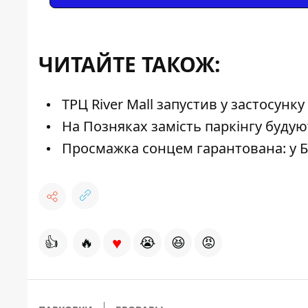
ЧИТАЙТЕ ТАКОЖ:
ТРЦ River Mall запустив у застосунку
На Позняках замість паркінгу будую
Просмажка сонцем гарантована: у Б
♥
👍
🔥
😭
😆
😡