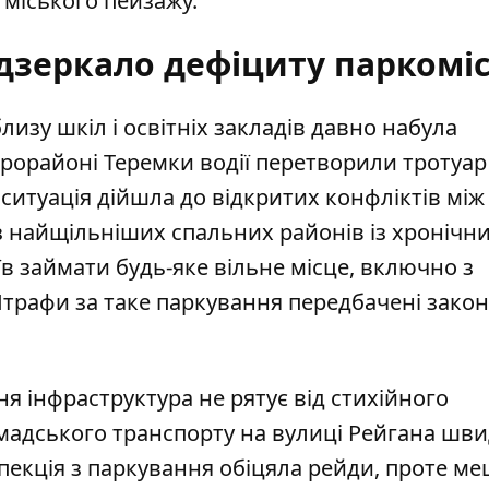
 міського пейзажу.
 дзеркало дефіциту паркомі
зу шкіл і освітніх закладів давно набула
крорайоні Теремки водії перетворили тротуар
і
ситуація дійшла до відкритих конфліктів
між
із найщільніших спальних районів із хронічн
в займати будь-яке вільне місце, включно з
Штрафи за таке паркування передбачені зако
 інфраструктура не рятує від стихійного
омадського транспорту на вулиці Рейгана
шви
спекція з паркування обіцяла рейди, проте м