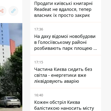
Продати київські книгарні
Readeat не вдалося, тепер
власник їх просто закриє
17:36
На даху відомої новобудови
в Голосіївському районі
розбивають парк площею в
гектар
17:15
Частина Києва сидить без
світла - енергетики вже
ліквідовують аварію
16:40
Кожен обстріл Києва
балістикою наносить місту