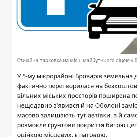
Стихійна парковка на місці майбутнього ліцею у
У 5-му мікрорайоні Броварів земельна д
фактично перетворилася на безкоштовн
вільних міських просторів поширена по
нещодавно з'явився й на Оболоні заміс
масово залишають тут автівки, а й само
розмокле ґрунтове покриття битою цегл
оцінкою місцевих, є патовою.