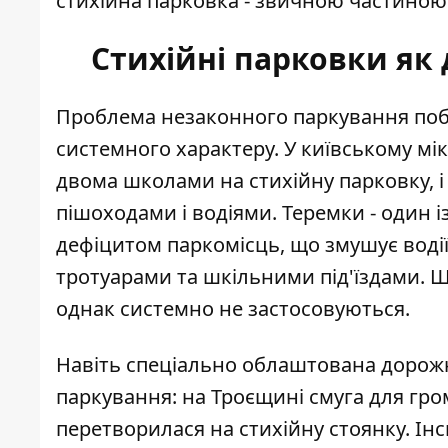
стихійна парковка - звичною частиною
Стихійні парковки як
Проблема незаконного паркування побли
системного характеру. У київському мі
двома школами на стихійну парковку, 
пішоходами і водіями. Теремки - один 
дефіцитом паркомісць, що змушує водії
тротуарами та шкільними під'їздами. 
однак системно не застосовуються.
Навіть спеціально облаштована дорожня
паркування: на Троєщині смуга для гр
перетворилася на стихійну стоянку
. Ін