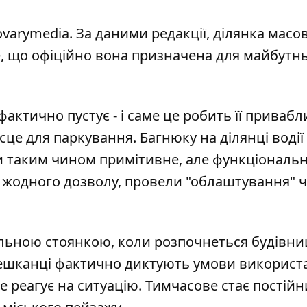
ovarymedia
. За даними редакції, ділянка масо
е, що офіційно вона призначена для майбутн
фактично пустує - і саме це робить її приваб
сце для паркування. Багнюку на ділянці водії
и таким чином примітивне, але функціональ
з жодного дозволу, провели "облаштування" ч
вільною стоянкою, коли розпочнеться будівн
мешканці фактично диктують умови використ
 не реагує на ситуацію. Тимчасове стає постійн