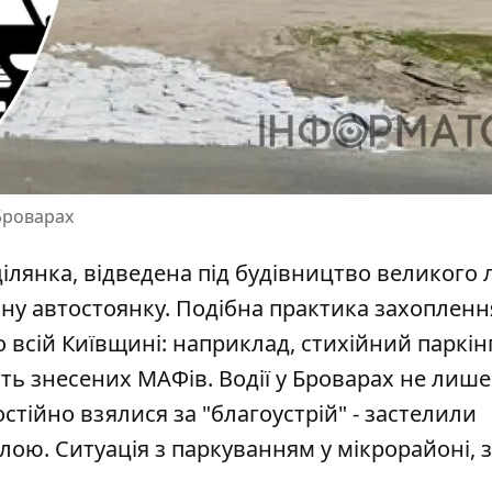
 Броварах
ілянка, відведена під будівництво великого 
у автостоянку. Подібна практика захопленн
 всій Київщині: наприклад,
стихійний паркін
ть знесених МАФів. Водії у Броварах не лише
стійно взялися за "благоустрій" - застелили
ою. Ситуація з паркуванням у мікрорайоні, 