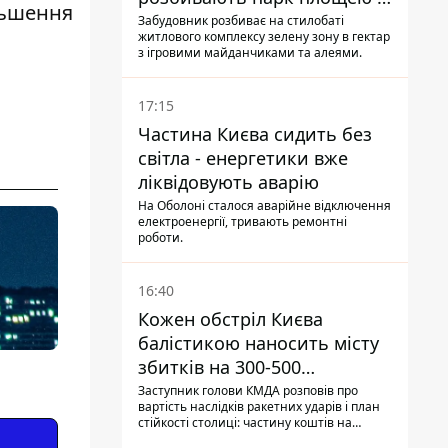
ільшення
гектар
Забудовник розбиває на стилобаті
житлового комплексу зелену зону в гектар
я
з ігровими майданчиками та алеями.
17:15
Частина Києва сидить без
світла - енергетики вже
ліквідовують аварію
На Оболоні сталося аварійне відключення
електроенергії, тривають ремонтні
роботи.
16:40
Кожен обстріл Києва
балістикою наносить місту
збитків на 300-500
мільйонів - Петро
Заступник голови КМДА розповів про
вартість наслідків ракетних ударів і план
Пантелеєв
стійкості столиці: частину коштів на
підготовку до зими місто ще не знайшло,