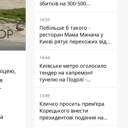
збитків на 300-500
мільйонів - Петро
Пантелеєв
14:55
Побільше б такого -
ресторан Мама Манана у
Києві рятує перехожих від
спеки
14:44
Київське метро оголосило
ліцею,
тендер на капремонт
тунелю на Подолі -
я
триватиме майже два роки
г
13:49
Кличко просить прем'єра
Корецького внести
за
президентові подання на
звільнення володаря