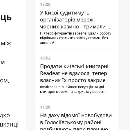
18:08
У Києві судитимуть
сць
організаторів мережі
чорних казино - тримали 39
закладів
П'ятеро фігурантів забезпечували роботу
підпільних гральних залів у столиці без
 між
ліцензій.
18:02
им
Продати київські книгарні
Readeat не вдалося, тепер
ном,
власник їх просто закриє
Феліксов не знайшов покупців на дві
книгарні мережі та закриє їх у вересні.
17:36
дко
На даху відомої новобудови
в Голосіївському районі
ешканці
розбивають парк площею в