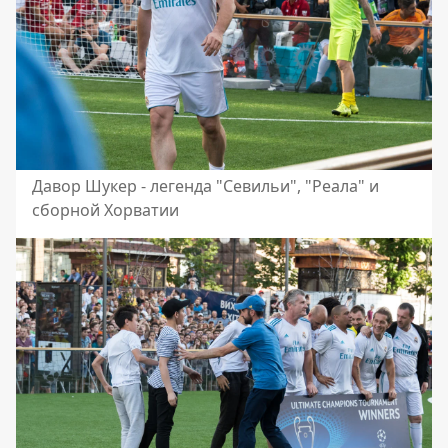
Давор Шукер - легенда "Севильи", "Реала" и
сборной Хорватии