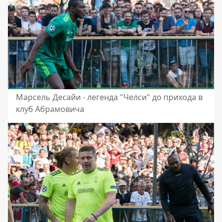
Марсель Десайи - легенда "Челси" до прихода в
клуб Абрамовича