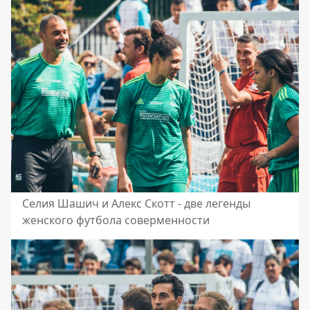
Селия Шашич и Алекс Скотт - две легенды
женского футбола соверменности