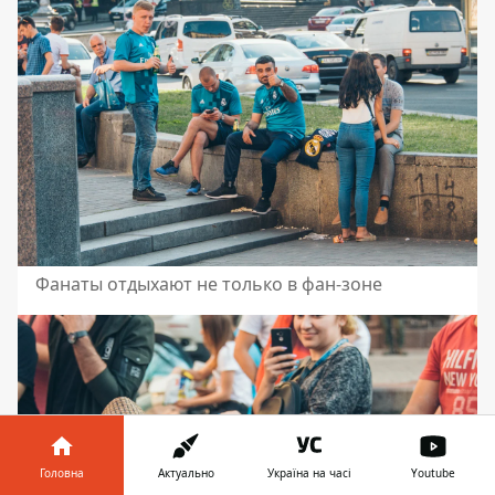
Фанаты отдыхают не только в фан-зоне
Головна
Актуально
Україна на часі
Youtube