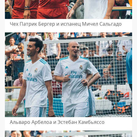
Чех Патрик Бергер и испанец Мичел Сальгадо
Альваро Арбелоа и Эстебан Камбьяссо