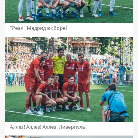
"Реал" Мадрид в сборе!
Аллез! Аллез! Аллез, Ливерпуль!