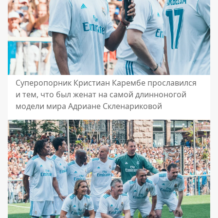
Суперопорник Кристиан Карембе прославился
и тем, что был женат на самой длинноногой
модели мира Адриане Скленариковой