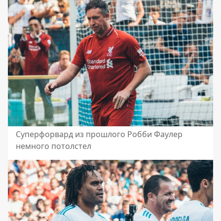
Суперфорвард из прошлого Робби Фаулер
немного потолстел