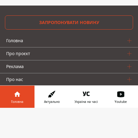
ЗАПРОПОНУВАТИ НОВИНУ
Головна
Про проєкт
Реклама
Про нас
Головна
Актуально
Україна на часі
Youtube
Інформатор у
Завантажити
телефоні
👉
Інформатор проекти
Інформатор-Україна
Geek
Гроші
Авто