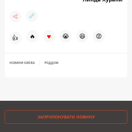
♥
🔥
😭
😆
😡
👍
НОВИНИ КИЄВА
РОДДОМ
ЗАПРОПОНУВАТИ НОВИНУ