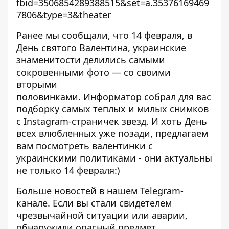
fbid=3506854289388515&set=a.35376169469
7806&type=3&theater
Ранее мы сообщали, что 14 февраля, в
День святого Валентина,
украинские
знаменитости делились самыми
сокровенными фото — со своими
вторыми
половинками
. Информатор собрал для вас
подборку самых теплых и милых снимков
с Instagram-страничек звезд. И хоть День
всех влюбленных уже позади, предлагаем
вам посмотреть
валентинки с
украинскими политиками
- они актуальны
не только 14 февраля:)
Больше новостей в нашем
Telegram-
канале
. Если вы стали свидетелем
чрезвычайной ситуации или аварии,
обнаружили опасный предмет,