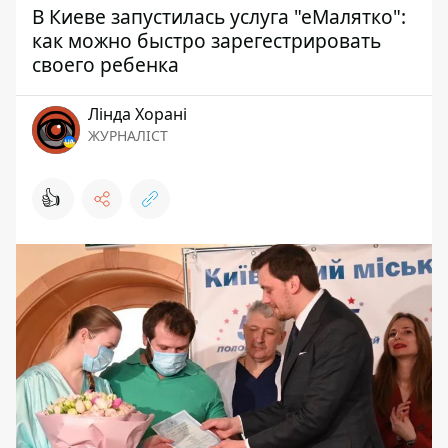
В Киеве запустилась услуга "еМалятко":
как можно быстро зарегестрировать
своего ребенка
Лінда Хорані
ЖУРНАЛІСТ
👍