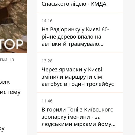
Спаського ліцею - КМДА
14:16
На Радіоринку у Києві 60-
річне дерево впало на
автівки й травмувало
людину - подробиці
тки на
13:28
Через ярмарки у Києві
змінили маршрути сім
имав
автобусів і один тролейбус
систему
11:46
В горили Тоні з Київського
зоопарку іменини - за
людськими мірками йому
ру
вже понад 90 років