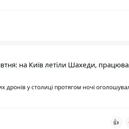
втня: на Київ летіли Шахеди, працюв
их дронів у столиці протягом ночі оголошува
👍