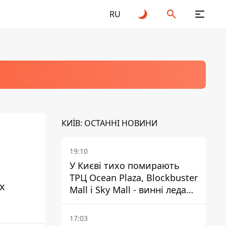
RU
КИЇВ: ОСТАННІ НОВИНИ
19:10
У Києві тихо помирають
ТРЦ Ocean Plaza, Blockbuster
х
Mall і Sky Mall - винні ледачі
менеджери й канібалізм
17:03