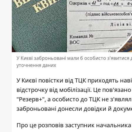
У Києві заброньовані мали б особисто з'явитися 
уточнення даних
У Києві повістки від ТЦК приходять на
відстрочку від мобілізації. Це пов'яза
"Резерв+", а
особисто до ТЦК не з'явля
заброньовані донесли довідки й докуме
Про це розповів заступник начальника