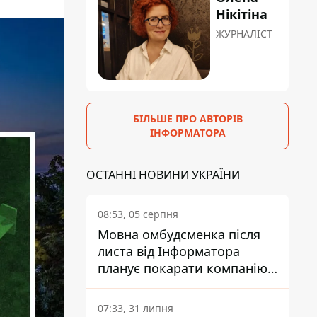
Нікітіна
ЖУРНАЛІСТ
БІЛЬШЕ ПРО АВТОРІВ
ІНФОРМАТОРА
ОСТАННІ НОВИНИ УКРАЇНИ
08:53, 05 серпня
Мовна омбудсменка після
листа від Інформатора
планує покарати компанію-
підрядника ПриватБанку
07:33, 31 липня