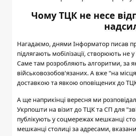
Чому ТЦК не несе відп
надси
Нагадаємо, днями Інформатор писав пр
підлягають мобілізації,
створюють не у 
Саме там розробляють алгоритми, за яки
військовозобов'язаних. А вже "на місця
доставкою та явкою оповіщених до ТЦК
А ще наприкінці вересня ми розповіда
Укрпошти на візит до ТЦК та СП для "з
публікують у соцмережах мешканці стол
мешканці столиці за адресами, вказани