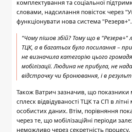
комплектування та соціальної підтримки
словами, надсилання повісток через "У
функціонувати нова система "Резерв+".
"Чому пішов збій? Тому що в "Резерв+"
ТЦК, а в багатьох було посилання – п
не визначила категорію цього громадя
мобілізації. Людина не прибула, не над
відстрочку чи бронювання, і в резуль
Також Ватрич зазначив, що показники мо
сплеск відвідуваності ТЦК та СП в літн
особистих даних. Втім, порівняння пока
через те, що мобілізаційні періоди зал
неможливо через секретність процесу.