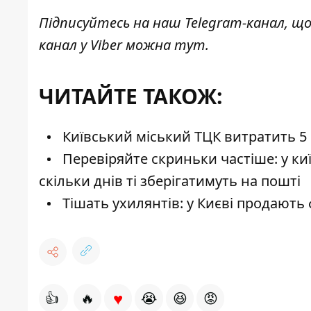
Підписуйтесь на наш
Telegram-канал
, щ
канал у Viber можна
тут
.
ЧИТАЙТЕ ТАКОЖ:
Київський міський ТЦК витратить 5 
Перевіряйте скриньки частіше: у киї
скільки днів ті зберігатимуть на пошті
Тішать ухилянтів: у Києві продають
♥
👍
🔥
😭
😆
😡