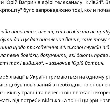
 Юрій Ватрич в ефірі телеканалу "Київ24". З
крпошту" було запроваджено тоді, коли поча
 люди оновилися, але ті, хто особисто не приб
рибути до ТЦК для оновлення даних, саме тому
нина щодо проходження військової служби під
ала певні довідки, документи, які дають право
таті так і вийшло", – зазначив Юрій Ватрич.
білізації в Україні тримаються на одному рів
і місяці був пов'язаний з необхідністю оновле
зників у травні та вересні він вважає некоре
ежать від потреби війська - а точні цифри наз