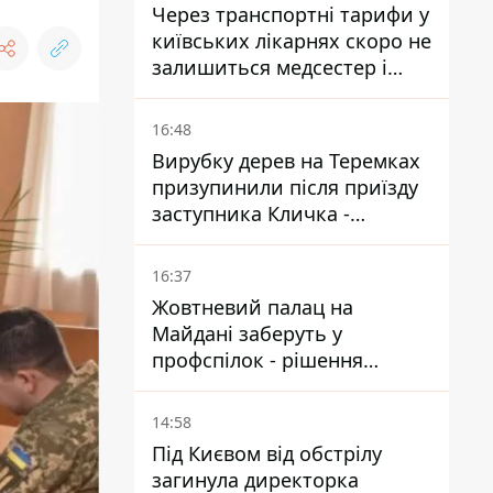
Через транспортні тарифи у
київських лікарнях скоро не
залишиться медсестер і
санітарок - професор
Голубовська
16:48
Вирубку дерев на Теремках
призупинили після приїзду
заступника Кличка -
почався діалог
16:37
Жовтневий палац на
Майдані заберуть у
профспілок - рішення
Господарського суду
14:58
Під Києвом від обстрілу
загинула директорка