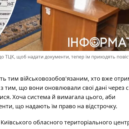
до ТЦК, щоб надати документи, тепер їм приходять повіс
віть тим військовозобов'язаним, хто вже отр
но з тим, що вони оновлювали свої дані через 
лися
. Хоча система й вимагала цього, аби
нти, що надають їм право на відстрочку.
 Київського обласного територіального цент