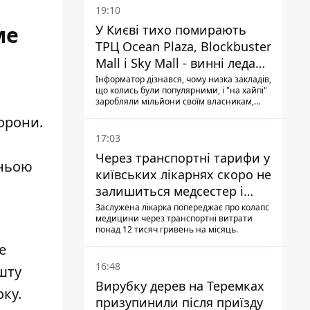
19:10
ме
У Києві тихо помирають
ТРЦ Ocean Plaza, Blockbuster
Mall і Sky Mall - винні ледачі
менеджери й канібалізм
Інформатор дізнався, чому низка закладів,
що колись були популярними, і "на хайпі"
заробляли мільйони своїм власникам,
почали тихо помирати: з них з'їжджають
борони
.
магазини-орендарі, їхні торговельні
галереї виглядають сумно, завішані
17:03
плакатиками про знижки "до 70%" і
Через транспортні тарифи у
"остаточний розпродаж"
хньою
київських лікарнях скоро не
залишиться медсестер і
санітарок - професор
Заслужена лікарка попереджає про колапс
медицини через транспортні витрати
Голубовська
понад 12 тисяч гривень на місяць.
е
16:48
шту
Вирубку дерев на Теремках
ку.
призупинили після приїзду