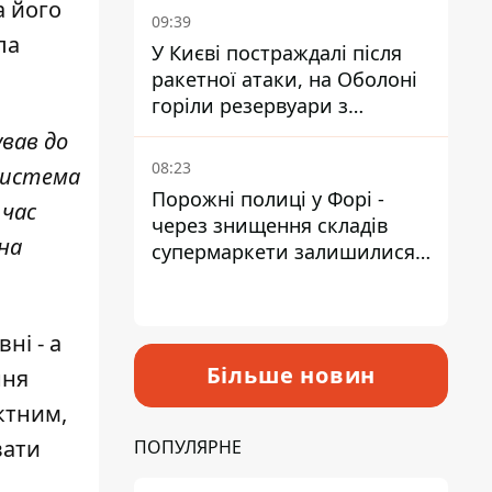
а його
09:39
ла
У Києві постраждалі після
ракетної атаки, на Оболоні
горіли резервуари з
паливом
ував до
08:23
 система
Порожні полиці у Форі -
 час
через знищення складів
 на
супермаркети залишилися
без асортименту
ні - а
Більше новин
ння
ктним,
вати
ПОПУЛЯРНЕ