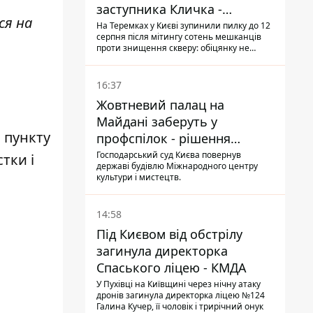
заступника Кличка -
ся на
почався діалог
На Теремках у Києві зупинили пилку до 12
серпня після мітингу сотень мешканців
проти знищення скверу: обіцянку не
поновлювати роботи дав особисто
заступник Кличка, Петро Пантелеєв, що
прибув налагодити комунікацію
16:37
Жовтневий палац на
Майдані заберуть у
 пункту
профспілок - рішення
Господарського суду
Господарський суд Києва повернув
тки і
державі будівлю Міжнародного центру
культури і мистецтв.
14:58
Під Києвом від обстрілу
загинула директорка
Спаського ліцею - КМДА
У Пухівці на Київщині через нічну атаку
дронів загинула директорка ліцею №124
Галина Кучер, її чоловік і трирічний онук