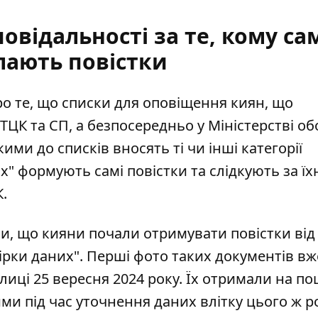
овідальності за те, кому са
лають повістки
о те, що списки для оповіщення киян, що
ТЦК та СП, а безпосередньо у Міністерстві о
ми до списків вносять ті чи інші категорії
х" формують самі повістки та слідкують за ї
.
ли, що
кияни почали отримувати повістки
від
вірки даних". Перші фото таких документів вж
иці 25 вересня 2024 року. Їх отримали на по
ми під час уточнення даних влітку цього ж ро