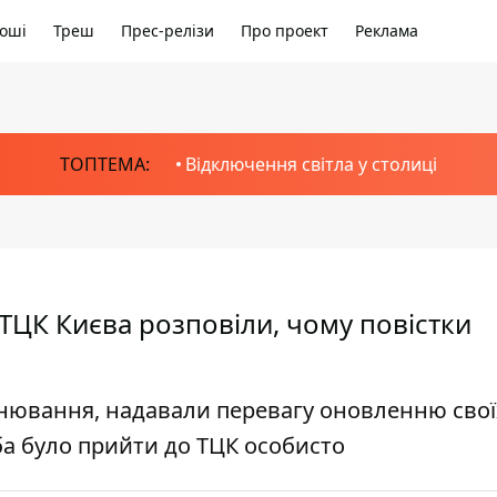
оші
Треш
Прес-релізи
Про проект
Реклама
ТОПТЕМА:
Відключення світла у столиці
 ТЦК Києва розповіли, чому повістки
онювання, надавали перевагу оновленню свої
ба було прийти до ТЦК особисто