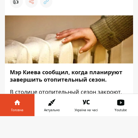
👍
Мэр Киева сообщил, когда планируют
завершить отопительный сезон.
В столице отопительный сезон закроют,
когда на протяжении трех дней подряд
среднесуточная температура будет
Головна
Актуально
Україна на часі
Youtube
держатся не ниже 8°С. Об этом
Информатору
стало известно от пресс-
Інформатор у
Завантажити
службы КГГА.
телефоні
👉