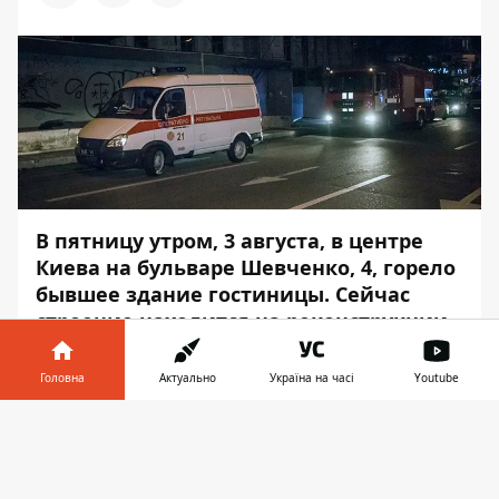
В пятницу утром, 3 августа, в центре
Киева на бульваре Шевченко, 4, горело
бывшее здание гостиницы. Сейчас
строение находится на реконструкции.
Вызов на линию 101 поступил примерно в
Головна
Актуально
Україна на часі
Youtube
03:20. Об этом
Информатору
стало
известно на месте происшествия.
Інформатор у
Завантажити
телефоні
👉
Со слов сотрудника пожарной службы,
горел утеплитель на шестом этаже 8-