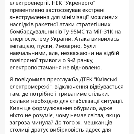
електроенергії. НЕК "Укренерго”
превентивно
застосовував екстрені
знеструмлення
для мінімізації можливих
наслідків
ракетної атаки
стратегічних
бомбардувальників Ту-95МС та МіГ-31К на
енергосистему України. Атака виявилась
імітацією, пуски, ймовірно, були
навчальними, але, незважаючи на відбій
повітряної тривоги о 9-й ранку,
електропостачання не відновлено.
Я повідомила
пресслужба ДТЕК “Київські
електромережі”
, відключення відбувається
там, де потрібно і триватиме стільки,
скільки необхідно для стабілізації ситуації.
Киян це формулювання обурило, адже
ніхто не розуміє, чому немає світла, якщо
загроза минула? До того ж, мешканців
столиці дратує вибірковість адрес для