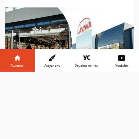
Головна
Актуально
Україна на часі
Youtube
Інформатор у
Завантажити
На відвідувачів чекає величезний вибір
телефоні
👉
найіменитіших брендів
На початку листопада у столичному ТРЦ
Lavina Mall відкрилася нова Aromateque - з
цією мережею кияни познайомилися
майже 10 років тому, коли на бульварі
Лесі Українки відкрився перший