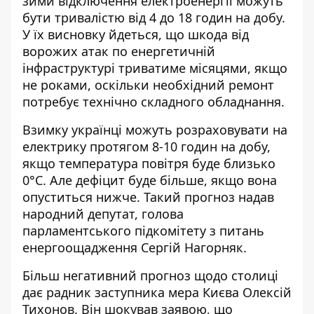
зими відключення електроенергії
можуть
бути тривалістю від 4 до 18 годин на добу
.
У їх висновку йдеться, що шкода від
ворожих атак по енергетичній
інфраструктурі триватиме місяцями, якщо
не роками, оскільки необхідний ремонт
потребує технічно складного обладнання.
Взимку українці можуть
розраховувати на
електрику протягом 8-10 годин на добу
,
якщо температура повітря буде близько
0°C. Але дефіцит буде більше, якщо вона
опуститься нижче. Такий прогноз надав
народний депутат, голова
парламентського підкомітету з питань
енергоощадження Сергій Нагорняк.
Більш негативний прогноз щодо столиці
дає радник заступника мера Києва Олексій
Тихонов. Він шокував заявою, що