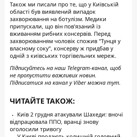
Також ми писали про те, що у Київській
області був виявлений
випадок
захворювання на ботулізм
. Медики
припускали, що він пов'язаний із
вживанням рибних консервів. Перед
захворюванням чоловік спожив "Тунця у
власному соку", консерву ж придбав у
одній з київських торгівельних мереж.
Підписуйтесь на наш
Telegram-канал
, щоб
не пропустити важливих новин.
Підписатися на канал у Viber можна
тут
.
ЧИТАЙТЕ ТАКОЖ:
Київ 2 грудня атакували Шахеди: вночі
відпрацювала ППО, вранці знову
оголосили тривогу
У Києві продають колишній головний