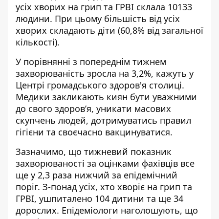
усіх хворих на грип та ГРВІ склала 10133
людини. При цьому більшість від усіх
хворих складають діти (60,8% від загальної
кількості).
У порівнянні з попереднім тижнем
захворюваність зросла на 3,2%, кажуть у
Центрі громадського здоров'я столиці.
Медики закликають киян бути уважними
до свого здоров’я, уникати масових
скупчень людей, дотримуватись правил
гігієни та своєчасно вакцинуватися.
Зазначимо, що тижневий показник
захворюваності за оцінками фахівців все
ще у 2,3 раза нижчий за епідемічний
поріг. З-понад усіх, хто хворіє на грип та
ГРВІ, ушпиталено 104 дитини та ще 34
дорослих. Епідеміологи наголошують, що