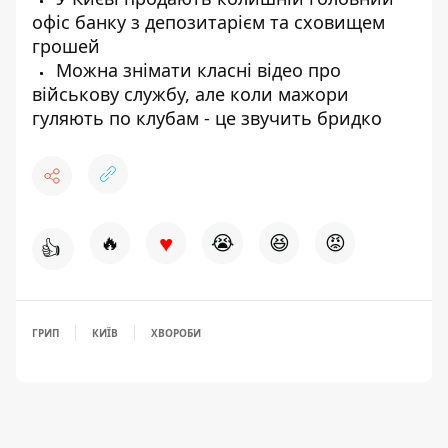
офіс банку з депозитарієм та сховищем
грошей
Можна знімати класні відео про
військову службу, але коли мажори
гуляють по клубам - це звучить бридко
♥
🔥
😭
😆
😡
👍
ГРИП
КИЇВ
ХВОРОБИ