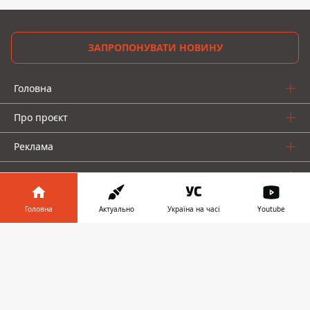
ЗАПРОПОНУВАТИ НОВИНУ
Головна
Про проєкт
Реклама
Про нас
Головна
Актуально
Україна на часі
Youtube
Інформатор у
Завантажити
телефоні
👉
Інформатор проекти
Інформатор-Україна
Geek
Гроші
Авто