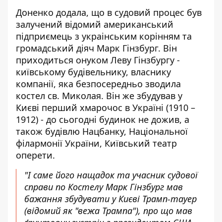
Доненко додала, що в судовий процес був
залучений відомий американський
підприємець з украінським корінням та
громадський діяч Марк Гінзбург. Він
приходиться онуком Леву Гінзбургу -
київському будівельнику, власнику
компанії, яка безпосередньо зводила
костел св. Миколая. Він же збудував у
Києві перший хмарочос в Україні (1910 –
1912) - до сьогодні будинок не дожив, а
також будівлю Нацбанку, Національної
філармонії України, Київський театр
оперети.
"І саме його нащадок та учасник судової
справи по Костелу Марк Гінзбург мав
бажання збудувати у Києві Трамп-тауер
(відомий як "вежа Трампа"), про що мав