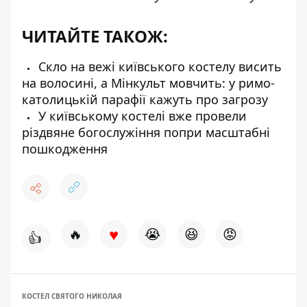
ЧИТАЙТЕ ТАКОЖ:
Скло на вежі київського костелу висить
на волосині, а Мінкульт мовчить: у римо-
католицькій парафії кажуть про загрозу
У київському костелі вже провели
різдвяне богослужіння попри масштабні
пошкодження
♥
🔥
😭
😆
😡
👍
КОСТЕЛ СВЯТОГО НИКОЛАЯ