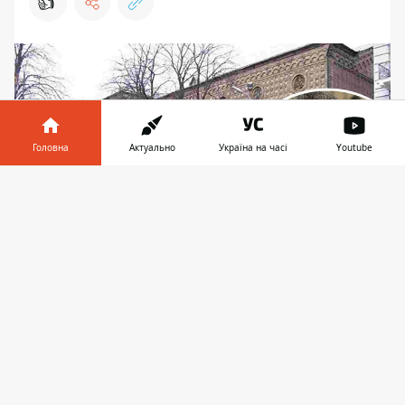
👍
Головна
Актуально
Україна на часі
Youtube
Інформатор у
Завантажити
телефоні
👉
Викладача київського театрального
університету ім. Карпенка-Карого Андрія Білоуса
його ж студенти звинувачують у домаганнях.
Фото Молодий театр
У Київському національному університеті
ім. Івана Карпенка-Карого почався секс-