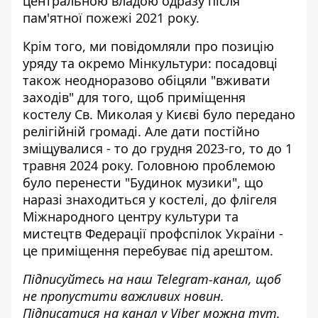
центральною владою одразу після
пам'ятної пожежі 2021 року.
Крім того, ми повідомляли про
позицію
уряду та окремо Мінкультури
: посадовці
також неодноразово обіцяли "вживати
заходів" для того, щоб приміщення
костелу Св. Миколая у Києві було передано
релігійній громаді. Але дати постійно
зміщувалися - то до грудня 2023-го, то до 1
травня 2024 року. Головною проблемою
було перенести "Будинок музики", що
наразі знаходиться у костелі, до флігеля
Міжнародного центру культури та
мистецтв Федерації профспілок України -
це приміщення перебуває під арештом.
Підписуйтесь на наш
Telegram-канал
, щоб
не пропустити важливих новин.
Підписатися на канал у Viber можна
тут
.