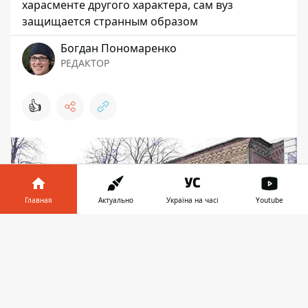
харасменте другого характера, сам вуз
защищается странным образом
Богдан Пономаренко
РЕДАКТОР
👍
Главная
Актуально
Україна на часі
Youtube
Информатор в
Скачать
телефоне
👉