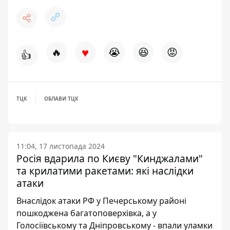
♥
🔥
😭
😆
😡
👍
ТЦК
ОБЛАВИ ТЦК
11:04, 17 листопада 2024
Росія вдарила по Києву "Кинджалами"
та крилатими ракетами: які наслідки
атаки
Внаслідок атаки РФ у Печерському районі
пошкоджена багатоповерхівка, а у
Голосіївському та Дніпровському - впали уламки