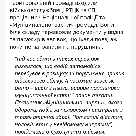
територіальній громаді входили
військовослужбовці РТЦК та СП,
працівники Національної поліції та
«Муніципальної варти» громади. Вони
біля складу перевіряли документи у водіїв
та пасажирів автівок, що їхали повз, аж
поки не натрапили на порушника.
“Під час однієї з таких перевірок
виявилося, що водій автомобіля
перебуває в розшуку за порушення правил
військового обліку. А пасажир цього ж
авто – вибіг з нього, вдарив працівника
муніципальної варти і почав тікати.
Працівник «Муніципальної варти», якого
вдарили, побіг за чоловіком і вистрілив з
травматичної зброї. Потерпілі відсутні,
чоловік втік у невідомому напрямку”, -
повідомили в Сухопутних військах.