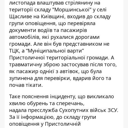
листопада влаштував стрілянину на
території складу "Моршинської" у селі
Щасливе на Київщині, входив до складу
групи оповіщення, що перевіряла
документи водіїв та пасажирів
автомобілів, які рухалися дорогами
громади. Але він був представником не
ТЦК, а
“Муніципальної варти”
Пристоличної територіальної громади
. А
травматичну зброю застосував після того,
як пасажир однієї з автівок, що була
зупинена для перевірки, вдарив його та
почав тікати.
Таке пояснення інциденту, що викликало
хвилю обурень та сперечань,
надала
пресслужба Сухопутних військ ЗСУ
.
За її інформацією, до складу групи
оповіщення у Пристоличній