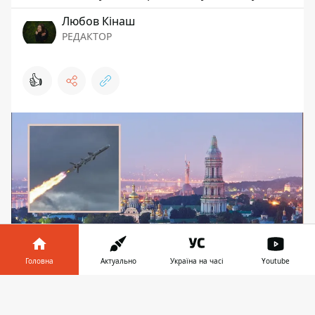
Любов Кінаш
РЕДАКТОР
👍
Головна
Актуально
Україна на часі
Youtube
Росія вдарила по Києву "Кинджалами" та
Інформатор у
Завантажити
крилатими ракетами
телефоні
👉