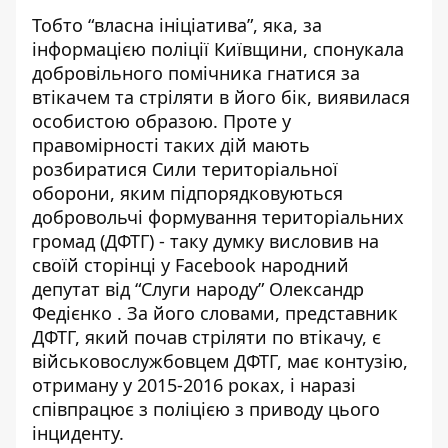
Тобто “власна ініціатива”, яка, за
інформацією поліції Київщини, спонукала
добровільного помічника гнатися за
втікачем та стріляти в його бік, виявилася
особистою образою. Проте у
правомірності таких дій мають
розбиратися Сили територіальної
оборони, яким підпорядковуються
добровольчі формування територіальних
громад (ДФТГ) - таку думку висловив на
своїй сторінці у Facebook
народний
депутат від “Слуги народу” Олександр
Федієнко
. За його словами, представник
ДФТГ, який почав стріляти по втікачу, є
військовослужбовцем ДФТГ, має контузію,
отриману у 2015-2016 роках, і наразі
співпрацює з поліцією з приводу цього
інциденту.