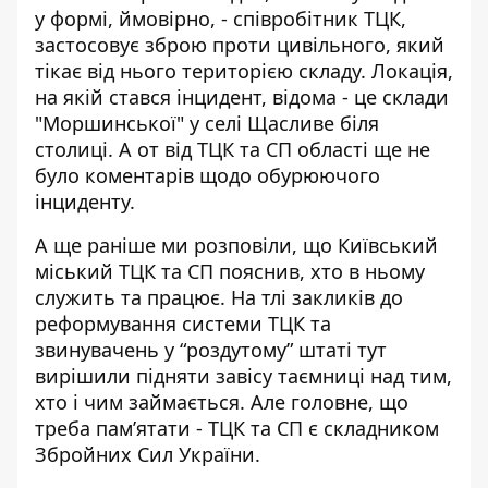
у формі, ймовірно, - співробітник ТЦК,
застосовує зброю проти цивільного,
який
тікає від нього територією складу. Локація,
на якій стався інцидент, відома - це склади
"Моршинської" у селі Щасливе біля
столиці. А от від ТЦК та СП області ще не
було коментарів щодо обурюючого
інциденту.
А ще раніше ми розповіли, що Київський
міський ТЦК та СП пояснив,
хто в ньому
служить та працює
. На тлі закликів до
реформування системи ТЦК та
звинувачень у “роздутому” штаті тут
вирішили підняти завісу таємниці над тим,
хто і чим займається. Але головне, що
треба пам’ятати - ТЦК та СП є складником
Збройних Сил України.