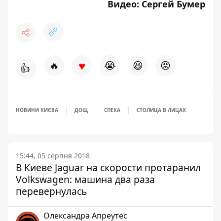
Видео: Сергей Бумер
♥
🔥
😭
😆
😡
👍
НОВИНИ КИЄВА
ДОЩ
СПЕКА
СТОЛИЦА В ЛИЦАХ
15:44, 05 серпня 2018
В Киеве Jaguar на скорости протаранил
Volkswagen: машина два раза
перевернулась
Олександра Апреутес