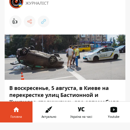
ЖУРНАЛІСТ
👍
В воскресенье, 5 августа, в Киеве на
перекрестке улиц Бастионной и
Киквидзе столкнулись два автомобиля.
Дорогу не поделили Volkswagen Touran
и Jaguar.
Головна
Актуально
Україна на часі
Youtube
Авария случилась при верно в 13:50. Об
Інформатор у