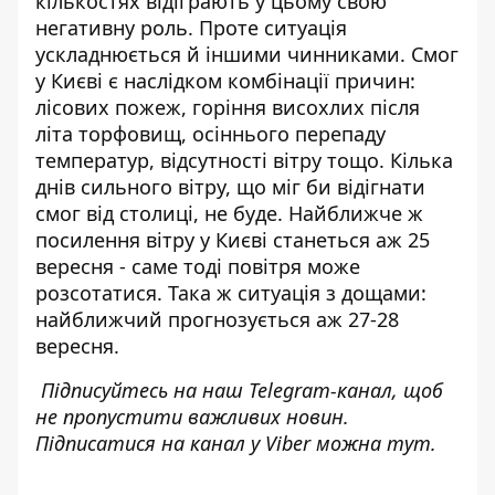
кількостях відіграють у цьому свою
негативну роль. Проте ситуація
ускладнюється й іншими чинниками. Смог
у Києві є наслідком комбінації причин:
лісових пожеж, горіння висохлих після
літа торфовищ, осіннього перепаду
температур, відсутності вітру тощо. Кілька
днів сильного вітру, що міг би відігнати
смог від столиці, не буде. Найближче ж
посилення вітру у Києві станеться аж 25
вересня - саме тоді повітря може
розсотатися. Така ж ситуація з дощами:
найближчий прогнозується аж 27-28
вересня.
Підписуйтесь на наш
Telegram-канал
, щоб
не пропустити важливих новин.
Підписатися на канал у Viber можна
тут
.