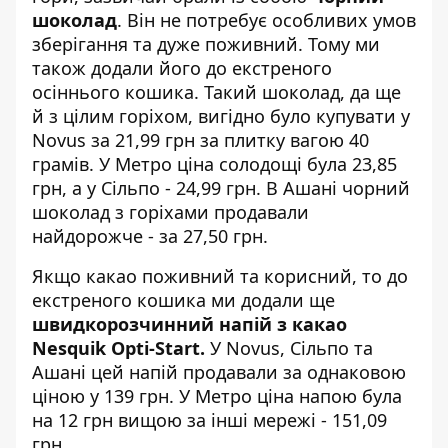
шоколад
. Він не потребує особливих умов
зберігання та дуже поживний. Тому ми
також додали його до екстреного
осіннього кошика. Такий шоколад, да ще
й з цілим горіхом, вигідно було купувати у
Novus за 21,99 грн за плитку вагою 40
грамів. У Метро ціна солодощі була 23,85
грн, а у Сільпо - 24,99 грн. В Ашані чорний
шоколад з горіхами продавали
найдорожче - за 27,50 грн.
Якщо какао поживний та корисний, то до
екстреного кошика ми додали ще
швидкорозчинний напій з какао
Nesquik Opti-Start.
У Novus, Сільпо та
Ашані цей напій продавали за однаковою
ціною у 139 грн. У Метро ціна напою була
на 12 грн вищою за інші мережі - 151,09
грн.