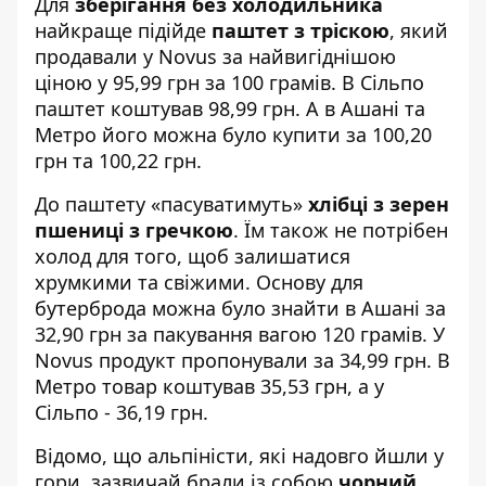
Для
зберігання без холодильника
найкраще підійде
паштет з тріскою
, який
продавали у Novus за найвигіднішою
ціною у 95,99 грн за 100 грамів. В Сільпо
паштет коштував 98,99 грн. А в Ашані та
Метро його можна було купити за 100,20
грн та 100,22 грн.
До паштету «пасуватимуть»
хлібці з зерен
пшениці з гречкою
. Їм також не потрібен
холод для того, щоб залишатися
хрумкими та свіжими. Основу для
бутерброда можна було знайти в Ашані за
32,90 грн за пакування вагою 120 грамів. У
Novus продукт пропонували за 34,99 грн. В
Метро товар коштував 35,53 грн, а у
Сільпо - 36,19 грн.
Відомо, що альпіністи, які надовго йшли у
гори, зазвичай брали із собою
чорний