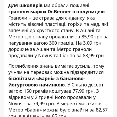
Для школярів
ми обрали поживні
граноли марки Dr.Benner з полуницею
.
Граноли – це страва для сніданку, яка
містить вівсяні пластівці, горіхи та мед, які
запечені до хрусткого стану. В Ашані та
Метро цю страву продавали за 85,90 грн за
пакування вагою 300 грамів. На 3,09 грн
дорожче за Ашан та Метро граноли
продавали у Novus та Сільпо за 88,99 грн.
Поглиблення знань вимагає зусиль, тому
учням на перервах можна підзарядитися
бісквітами «Барні» з бананово-
йогуртовою начинкою
. У Сільпо десерт
вагою 150 грамів коштував 77,99 грн. З
відривом у 2 гривні його продавали у
Novus - за 79,99 грн. У мережі магазинів
Метро «Барні» можна було знайти за 82,57
грн, а в Ашані – за 85 грн.