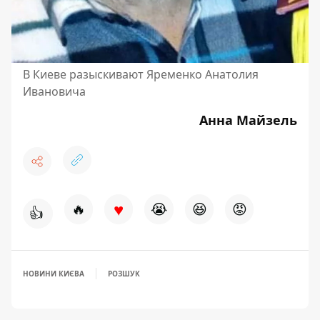
В Киеве разыскивают Яременко Анатолия
Ивановича
Анна Майзель
♥
🔥
😭
😆
😡
👍
НОВИНИ КИЄВА
РОЗШУК