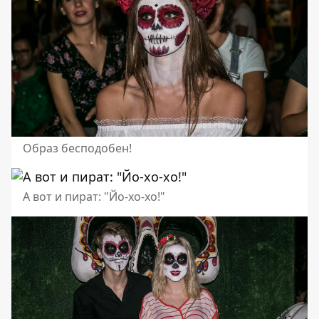
Образ бесподобен!
А вот и пират: "Йо-хо-хо!"