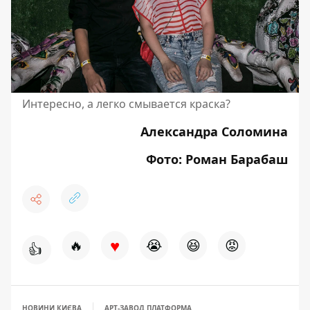
Интересно, а легко смывается краска?
Александра Соломина
Фото: Роман Барабаш
♥
🔥
😭
😆
😡
👍
НОВИНИ КИЄВА
АРТ-ЗАВОД ПЛАТФОРМА