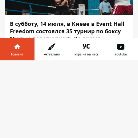
В субботу, 14 июля, в Киеве в Event Hall
Freedom состоялся 35 турнир по боксу
"Белые воротнички". За время
мероприятия состоялось 13 поединков.
Головна
Актуально
Україна на часі
Youtube
Особый интерес к мероприятию
привлекли участники - полицейские
Інформатор у
Завантажити
Киева. Об этом сообщает
Информатор
телефоні
👉
после посещения мероприятия.
Freedom собрал полный зал поклонников
бокса. Чтобы принять участие в турнире
не нужно быть профессиональным
спортсменом, достаточно заниматься на
любительском уровне. Несколько боев
ММА разогрели публику, а после этого
начались долгожданные раунды. Среди