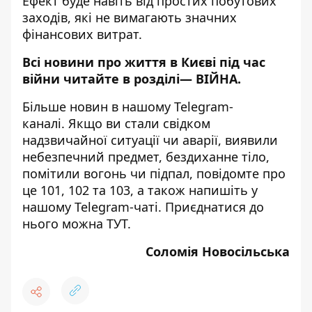
Ефект буде навіть від простих побутових
заходів, які не вимагають значних
фінансових витрат.
Всі новини про життя в Києві під час
війни читайте в розділі—
ВІЙНА
.
Більше новин в нашому
Telegram-
каналі
. Якщо ви стали свідком
надзвичайної ситуації чи аварії, виявили
небезпечний предмет, бездиханне тіло,
помітили вогонь чи підпал, повідомте про
це 101, 102 та 103, а також напишіть у
нашому Telegram-чаті. Приєднатися до
нього можна
ТУТ
.
Соломія Новосільська