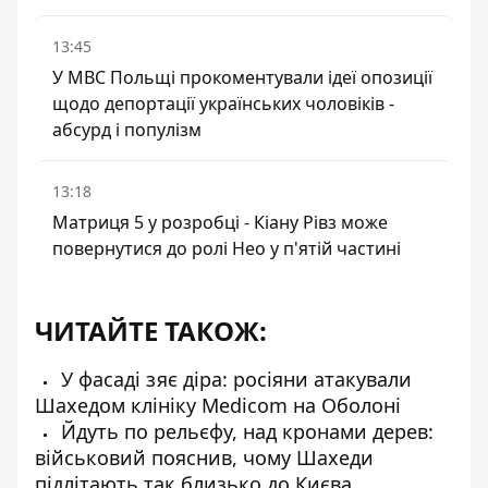
13:45
У МВС Польщі прокоментували ідеї опозиції
щодо депортації українських чоловіків -
абсурд і популізм
13:18
Матриця 5 у розробці - Кіану Рівз може
повернутися до ролі Нео у п'ятій частині
ЧИТАЙТЕ ТАКОЖ:
У фасаді зяє діра: росіяни атакували
Шахедом клініку Medicom на Оболоні
Йдуть по рельєфу, над кронами дерев:
військовий пояснив, чому Шахеди
підлітають так близько до Києва