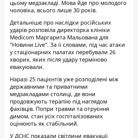
цьому медзакладі. Мова йде про молодого
чоловіка, всього лише 30 років.
Детальніше про наслідки російських
ударів
розповіла
директорка клініки
Medicom Маргарита Мальована для
"Новини.Live". За її словами, під час атаки
у стаціонарних палатах перебували 26
хворих, яких після удару терміново
евакуювали.
Наразі 25 пацієнтів уже розподілені між
державними та приватними
медзакладами столиці, де вони
продовжують терапію під наглядом
фахівців. Попри травми та отруєння
димом, стан усіх госпіталізованих
оцінюють як стабільний.
У ДСНС показали
світлини
евакуації