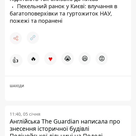
Пекельний ранок у Києві: влучання в
багатоповерхівки та гуртожиток НАУ,
пожежі та поранені
♥
🔥
😭
😆
😡
👍
ШАХЕДИ
11:40, 05 січня
Англійська The Guardian написала про
знесення історичної будівлі
Поліцейської дільниці на Подолі