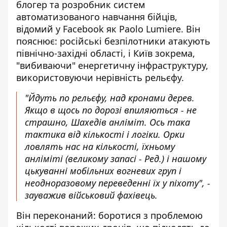
блогер та розробник систем
автоматизованого навчання бійців,
відомий у Facebook як Paolo Lumiere
. Він
пояснює: російські безпілотники атакують
північно-західні області, і Київ зокрема,
"вибиваючи" енергетичну інфраструктуру,
використовуючи нерівність рельєфу.
"Йдуть по рельєфу, над кронами дерев.
Якщо в щось по дорозі впиляються - не
страшно, Шахедів анліміт. Ось така
тактика від кількості і логіки. Орки
ловлять нас на кількості, їхньому
анліміті (великому запасі - Ред.) і нашому
цькуванні мобільних вогневих груп і
неодноразовому переведенні їх у піхоту", -
зауважив військовий фахівець.
Він переконаний: боротися з проблемою