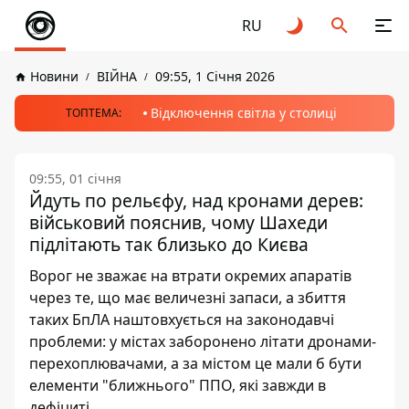
RU
Новини
ВІЙНА
09:55, 1 Січня 2026
Відключення світла у столиці
ТОПТЕМА:
09:55, 01 січня
Йдуть по рельєфу, над кронами дерев:
військовий пояснив, чому Шахеди
підлітають так близько до Києва
Ворог не зважає на втрати окремих апаратів
через те, що має величезні запаси, а збиття
таких БпЛА наштовхується на законодавчі
проблеми: у містах заборонено літати дронами-
перехоплювачами, а за містом це мали б бути
елементи "ближнього" ППО, які завжди в
дефіциті