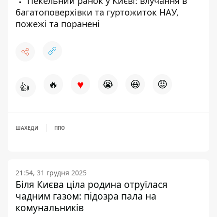
Пекельний ранок у Києві: влучання в
багатоповерхівки та гуртожиток НАУ,
пожежі та поранені
♥
🔥
😭
😆
😡
👍
ШАХЕДИ
ППО
21:54, 31 грудня 2025
Біля Києва ціла родина отруїлася
чадним газом: підозра пала на
комунальників