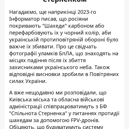
Нагадаємо, ще наприкінці 2023-го
Інформатор писав, що
росіяни
покривають "Шахеди" карбоном
або
перефарбовують їх у чорний колір, аби
українській протиповітряній обороні було
важче їх збивати. Про це свідчать
фотографії уламків БпЛА, що знаходять на
місцях падіння після їх збиття
захисниками українського неба. Також
відповідні висновки зробили в Повітряних
силах України.
А вже нещодавно ми розповідали, що
Київська міська та обласна військові
адміністрації співпрацюватимуть з БФ
"Спільнота Стерненка" у питаннях
протидії
шахедам за допомогою FPV-дронів
.
Обіцяють, що будуватимуть систему