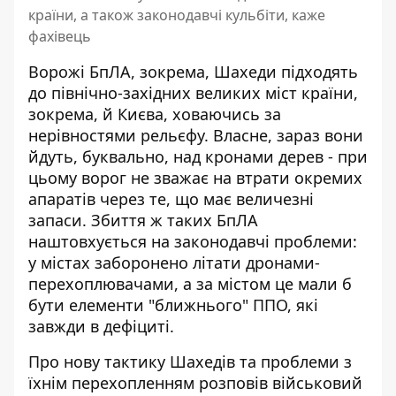
країни, а також законодавчі кульбіти, каже
фахівець
Ворожі БпЛА, зокрема, Шахеди підходять
до північно-західних великих міст країни,
зокрема, й Києва, ховаючись за
нерівностями рельєфу. Власне, зараз вони
йдуть, буквально, над кронами дерев - при
цьому
ворог не зважає на втрати окремих
апаратів
через те, що має величезні
запаси. Збиття ж таких БпЛА
наштовхується на законодавчі проблеми:
у містах заборонено літати дронами-
перехоплювачами, а за містом це мали б
бути елементи "ближнього" ППО, які
завжди в дефіциті.
Про нову тактику Шахедів та проблеми з
їхнім перехопленням розповів військовий