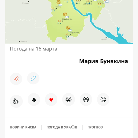
Погода на 16 марта
Мария Бунякина
♥
🔥
😭
😆
😡
👍
НОВИНИ КИЄВА
ПОГОДА В УКРАЇНІ
ПРОГНОЗ