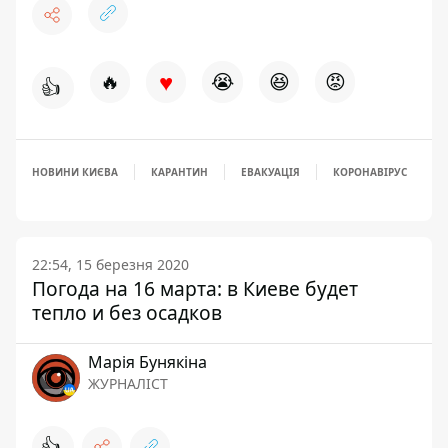
♥
🔥
😭
😆
😡
👍
НОВИНИ КИЄВА
КАРАНТИН
ЕВАКУАЦІЯ
КОРОНАВІРУС
22:54, 15 березня 2020
Погода на 16 марта: в Киеве будет
тепло и без осадков
Марія Бунякіна
ЖУРНАЛІСТ
👍