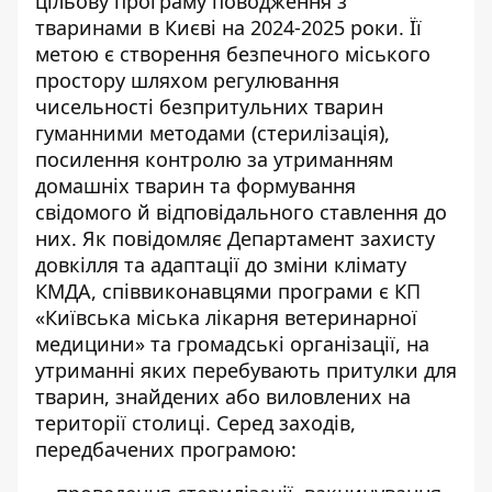
цільову
програму поводження з
тваринами
в Києві на 2024-2025 роки. Її
метою є створення безпечного міського
простору шляхом регулювання
чисельності безпритульних тварин
гуманними методами (стерилізація),
посилення контролю за
утриманням
домашніх тварин
та формування
свідомого й відповідального ставлення до
них. Як повідомляє Департамент захисту
довкілля та адаптації до зміни клімату
КМДА, співвиконавцями програми є КП
«Київська міська лікарня ветеринарної
медицини» та громадські організації, на
утриманні яких перебувають
притулки для
тварин
, знайдених або виловлених на
території столиці. Серед заходів,
передбачених програмою: