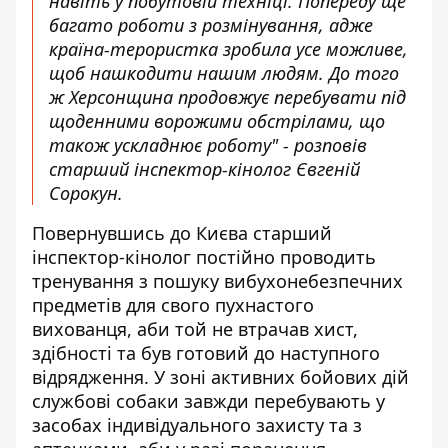
навіть у побутовій техніці. Попереду ще
багато роботи з розмінування, адже
країна-терористка зробила усе можливе,
щоб нашкодити нашим людям. До того
ж Херсонщина продовжує перебувати під
щоденними ворожими обстрілами, що
також ускладнює роботу" - розповів
старший інспектор-кінолог Євгеній
Сорокун.
Повернувшись до Києва старший
інспектор-кінолог постійно проводить
тренування з пошуку вибухонебезпечних
предметів для свого пухнастого
вихованця, аби той не втрачав хист,
здібності та був готовий до наступного
відрядження. У зоні активних бойових дій
службові собаки завжди перебувають у
засобах індивідуального захисту та з