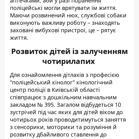
аптечками, аби у разі поранення
поліцейські могли врятувати їм життя.
Маючи розвинений нюх, службові собаки
виконують важливу роботу – знаходять
заховані вибухові пристрої, це – рятує
життя.
Розвиток дітей із залученням
чотирилапих
Для ознайомлення дітлахів з професією
"поліцейський кінолог" кінологічний
центр поліції в Київській області
співпрацює з дошкільним навчальним
закладом № 395. Загалом відбудеться 10
зустрічей під час яких для дітей віком до
чотирьох років проводитимуться заняття
з сенсорики, моторики та розуміння й
розвитку дбайливого ставлення до