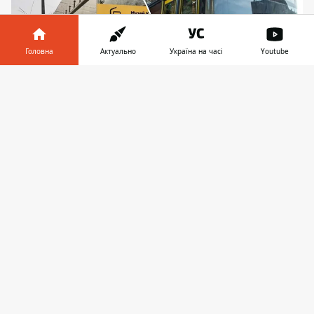
Головна
Актуально
Україна на часі
Youtube
Інформатор у
Завантажити
телефоні
👉
Громадський транспорт продовжить курсувати
з зупинками під час тривог - мер каже, що це
вимога Ради оборони і військових
Мер Києва Віталій Кличко нарешті
особисто відповів на закиди щодо
зупинки громадського транспорту у
столиці під час повітряної тривоги. Він
зазначив, що
розуміє критику та
непопулярність
такого рішення, втім, воно
є вимогою військових та розроблене для