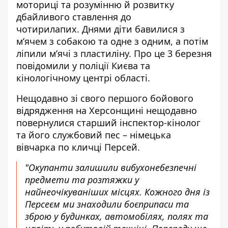
моториці та розумінню й розвитку
дбайливого
ставлення до
чотирилапих
. Днями діти бавилися з
м’ячем з собакою та одне з одним, а потім
ліпили м’ячі з пластиліну. Про це 3 березня
повідомили у поліції Києва та
кінологічному центрі області.
Нещодавно зі свого першого бойового
відрядження на Херсонщині нещодавно
повернулися старший інспектор-кінолог
та його службовий пес – німецька
вівчарка по кличці Персей.
"Окупанти залишили вибухонебезпечні
предмети та розтяжки у
найнеочікуваніших місцях. Кожного дня із
Персеєм ми знаходили боєприпаси та
зброю у будинках, автомобілях, полях та