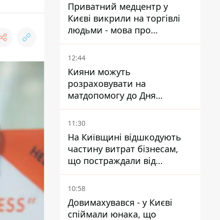
Приватний медцентр у
Києві викрили на торгівлі
людьми - мова про
сурогатне материнство
12:44
Кияни можуть
розраховувати на
матдопомогу до Дня
незалежності - кому її
дадуть
11:30
На Київщині відшкодують
частину витрат бізнесам,
що постраждали від
прильотів ракет
10:58
Довимахувався - у Києві
спіймали юнака, що