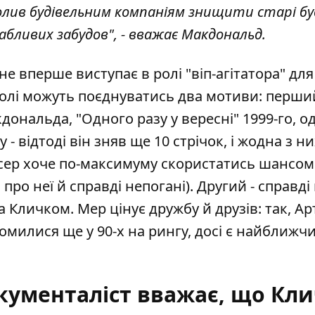
олив будівельним компаніям знищити старі буд
абливих забудов", - вважає Макдональд.
 вперше виступає в ролі "віп-агітатора" для 
 ролі можуть поєднуватись два мотиви: перши
ональда, "Одного разу у вересні" 1999-го, о
- відтоді він зняв ще 10 стрічок, і жодна з ни
жисер хоче по-максимуму скористатись шансом 
про неї й справді непогані). Другий - справді
 Кличком. Мер цінує дружбу й друзів: так, Ар
милися ще у 90-х на рингу, досі є найближч
окументаліст вважає, що Кл