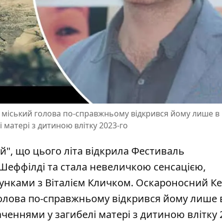
 міський голова по-справжньому відкрився йому лише в
матері з дитиною влітку 2023-го
ій", що цього літа відкрила Фестиваль
Шеффілді та стала невеличкою сенсацією,
сунками з Віталієм Кличком. Оскароносний Ке
голова
по-справжньому відкрився
йому лише 
еннями у загибелі матері з дитиною влітку 2