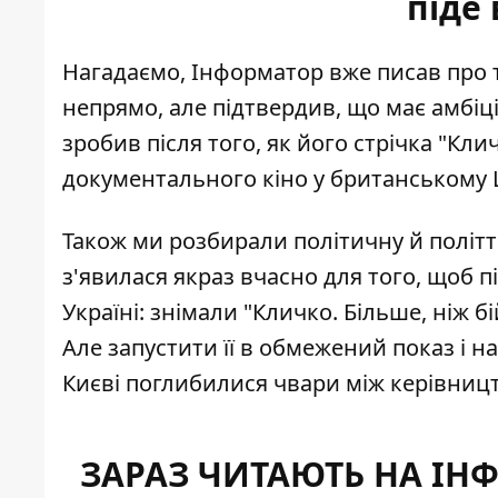
піде
Нагадаємо, Інформатор вже писав про т
непрямо, але
підтвердив, що має амбіц
зробив після того, як його стрічка "Кли
документального кіно у британському 
Також ми розбирали
політичну й політ
з'явилася якраз вчасно для того, щоб 
Україні: знімали "Кличко. Більше, ніж б
Але запустити її в обмежений показ і 
Києві поглибилися чвари між керівницт
ЗАРАЗ ЧИТАЮТЬ НА ІН