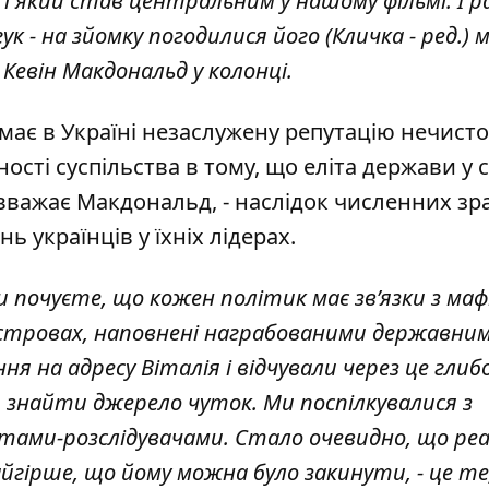
, і який став центральним у нашому фільмі. І 
к - на зйомку погодилися його (Кличка - ред.) 
 Кевін Макдональд у колонці.
 має в Україні незаслужену репутацію нечисто
ості суспільства в тому, що еліта держави у 
вважає Макдональд, - наслідок численних зра
 українців у їхніх лідерах.
ви почуєте, що кожен політик має зв’язки з ма
х островах, наповнені награбованими державни
я на адресу Віталія і відчували через це глиб
и знайти джерело чуток. Ми поспілкувалися з
тами-розслідувачами. Стало очевидно, що ре
айгірше, що йому можна було закинути, - це те