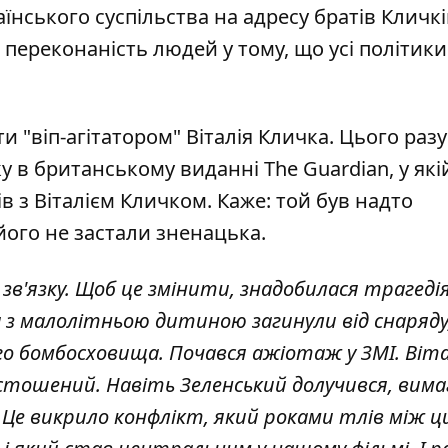
їнського суспільства на адресу братів Кличкі
переконаність людей у тому, що усі політики
"віп-агітатором" Віталія Кличка. Цього разу
ку
в британському виданні The Guardian, у які
ів з Віталієм Кличком. Каже: той був надто
його не застали зненацька.
 зв'язку. Щоб це змінити, знадобилася трагедія
а з малолітньою дитиною загинули від снаряду
 бомбосховища. Почався ажіотаж у ЗМІ. Віта
устошений. Навіть Зеленський долучився, вим
. Це викрило конфлікт, який роками тлів між 