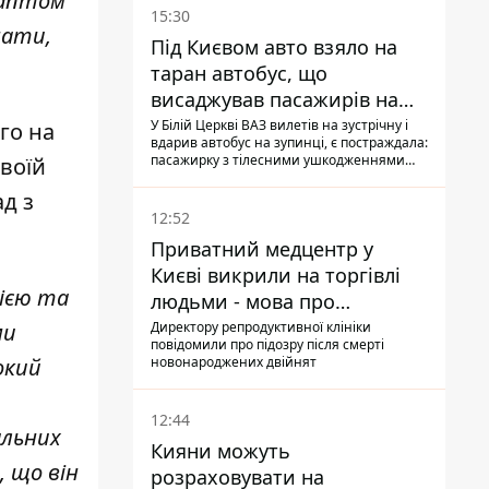
раптом
15:30
мати,
Під Києвом авто взяло на
таран автобус, що
висаджував пасажирів на
зупинці - пасажирка в
У Білій Церкві ВАЗ вилетів на зустрічну і
го на
вдарив автобус на зупинці, є постраждала:
лікарні
пасажирку з тілесними ушкодженнями
своїй
забрали на "швидкій" до лікарні
д з
12:52
Приватний медцентр у
Києві викрили на торгівлі
фією та
людьми - мова про
сурогатне материнство
Директору репродуктивної клініки
ми
повідомили про підозру після смерті
новонароджених двійнят
окий
12:44
альних
Кияни можуть
, що він
розраховувати на