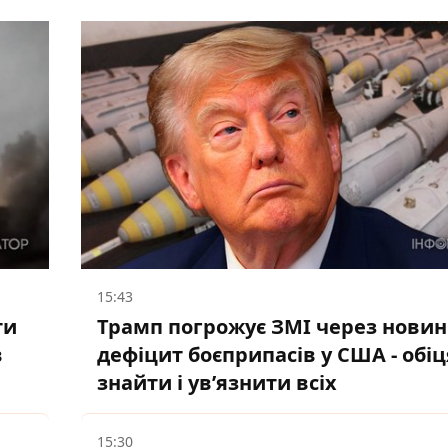
15:43
ти
Трамп погрожує ЗМІ через новин
в
дефіцит боєприпасів у США - обіц
знайти і ув’язнити всіх
15:30