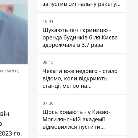
запустив сигнальну ракету,
аби потішити дівчат
10:41
Шукають піч і криницю -
оренда будинків біля Києва
здорожчала в 3,7 раза
08:15
Чекати вже недовго - стало
 момент,
відомо, коли відкриють
станції метро на
Виноградарі
07:30
Щось ховають - у Києво-
він
Могилянській академії
в
відмовилися пустити
023-го.
комісію з охорони пам'яток