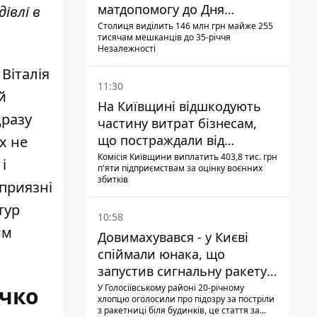
матдопомогу до Дня
івлі в
незалежності - кому її
Столиця виділить 146 млн грн майже 255
тисячам мешканців до 35-річчя
дадуть
Незалежності
Віталія
11:30
й
На Київщині відшкодують
дразу
частину витрат бізнесам,
що постраждали від
х не
прильотів ракет
Комісія Київщини виплатить 403,8 тис. грн
і
п'яти підприємствам за оцінку воєнних
збитків
 приязні
тур
10:58
им
Довимахувався - у Києві
спіймали юнака, що
запустив сигнальну ракету,
аби потішити дівчат
У Голосіївському районі 20-річному
ичко
хлопцю оголосили про підозру за постріли
з ракетниці біля будинків, це стаття за