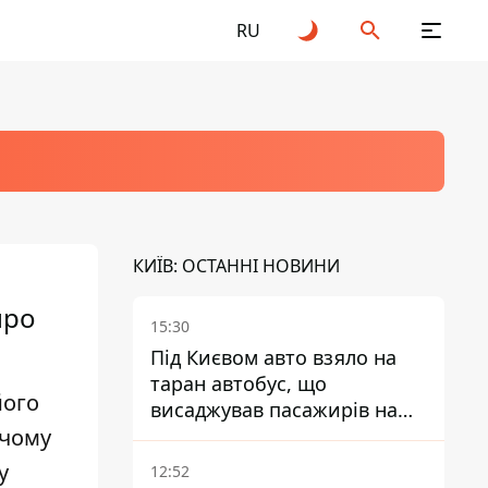
RU
КИЇВ: ОСТАННІ НОВИНИ
про
15:30
Під Києвом авто взяло на
таран автобус, що
його
висаджував пасажирів на
 чому
зупинці - пасажирка в
лікарні
у
12:52