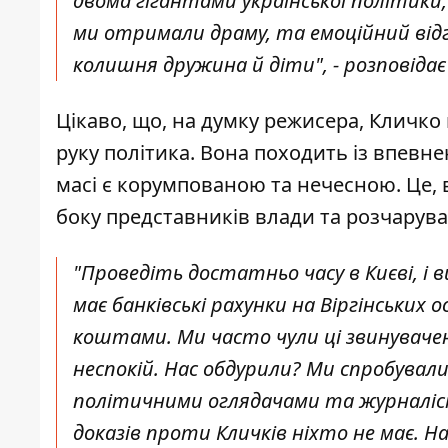
двома гігантами української політики
ми отримали драму, та емоційний відгу
колишня дружина й діти", - розповідає
Цікаво, що, на думку режисера, Кличко
руку політика. Вона походить із впевнен
масі є корумпованою та нечесною. Це, 
боку представників влади та розчарувань
"Проведіть достатньо часу в Києві, і 
має банківські рахунки на Віргінськи
коштами. Ми часто чули ці звинуваченн
неспокій. Нас обдурили? Ми спробувал
політичними оглядачами та журналіс
доказів проти Кличків ніхто не має. Н