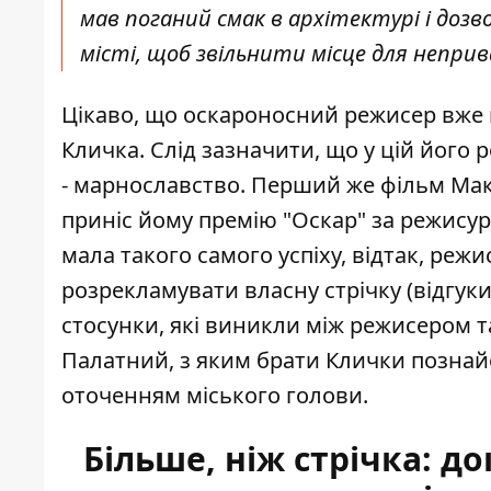
мав поганий смак в архітектурі і дозв
місті, щоб звільнити місце для неприв
Цікаво, що оскароносний режисер вже не
Кличка. Слід зазначити, що у цій його
- марнославство. Перший же фільм Макд
приніс йому премію "Оскар" за режисуру 
мала такого самого успіху, відтак, ре
розрекламувати власну стрічку (відгуки 
стосунки, які виникли між режисером та
Палатний, з яким брати Клички познайо
оточенням міського голови.
Більше, ніж стрічка: д