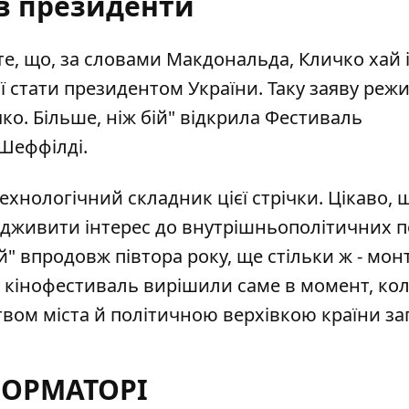
 в президенти
е, що, за словами Макдональда, Кличко хай 
ії стати президентом
України. Таку заяву реж
чко. Більше, ніж бій" відкрила Фестиваль
Шеффілді.
технологічний складник
цієї стрічки. Цікаво,
підживити інтерес до внутрішньополітичних п
ій" впродовж півтора року, ще стільки ж - мон
на кінофестиваль вирішили саме в момент, кол
вом міста й політичною верхівкою країни за
ФОРМАТОРІ