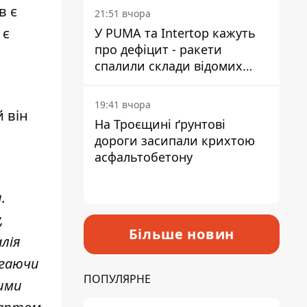
на територію
в є
21:51 вчора
 є
У PUMA та Intertop кажуть
про дефіцит - ракети
спалили склади відомих
брендів
19:41 вчора
й він
На Троєщині ґрунтові
дороги засипали крихтою
асфальтобетону
.
,
Більше новин
лія
агаючи
ПОПУЛЯРНЕ
цими