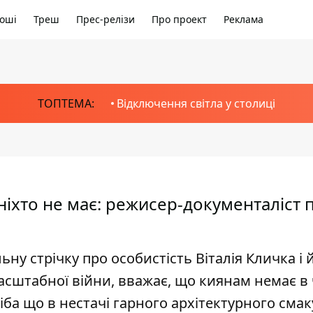
оші
Треш
Прес-релізи
Про проект
Реклама
ТОПТЕМА:
Відключення світла у столиці
ніхто не має: режисер-документаліст 
у стрічку про особистість Віталія Кличка і 
асштабної війни, вважає, що киянам немає в
іба що в нестачі гарного архітектурного смак