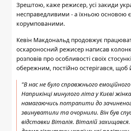
Зрештою, каже режисер, усі закиди укра
несправедливими - а їхньою основою є 
корумпованими.
Кевін Макдональд продовжує працювати 
оскароносний режисер написав колон
розповів про особливості своїх стосунк
обережним, постійно остерігався, щоб 
"В нас не було справжнього емоційного
Наприкінці минулого літа у Києві жінк
намагаючись потрапити до зачиненого
звинуватили та очорнили. Він був сп
відставки Віталія. Віталій захищався