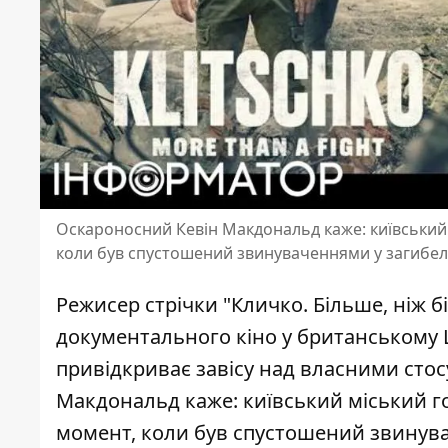
Оскароносний Кевін Макдональд каже: київський
коли був спустошений звинуваченнями у загибелі 
Режисер стрічки "Кличко. Більше, ніж б
документального кіно у британському 
привідкриває завісу над власними сто
Макдональд каже: київський міський 
момент, коли був спустошений звинувач