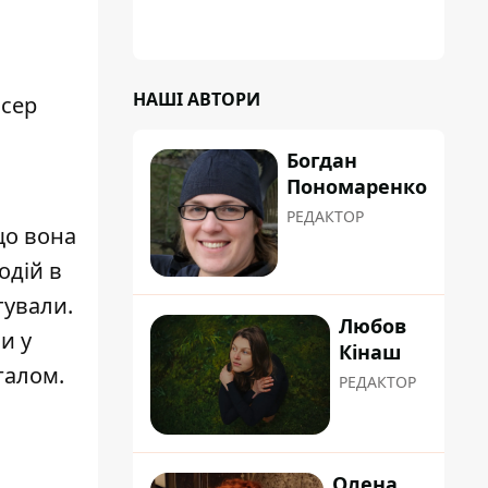
"хуліганку"
і
НАШІ АВТОРИ
исер
Богдан
Пономаренко
РЕДАКТОР
 що вона
одій в
тували.
Любов
и у
Кінаш
галом.
РЕДАКТОР
Олена