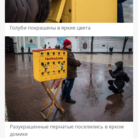
Голуби покрашены в яркие цвета
Разукрашенные пернатые поселились в ярком
домике