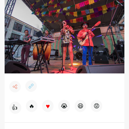
♥
🔥
😭
😆
😡
👍