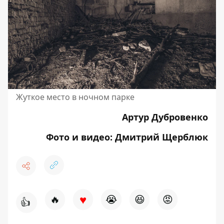
Жуткое место в ночном парке
Артур Дубровенко
Фото и видео: Дмитрий Щерблюк
♥
🔥
😭
😆
😡
👍