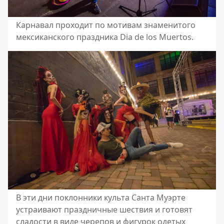
Карнавал проходит по мотивам знаменитого
мексиканского праздника Dia de los Muertos.
В эти дни поклонники культа Санта Муэрте
устраивают праздничные шествия и готовят
сладости в виде черепов и фигурок одетых