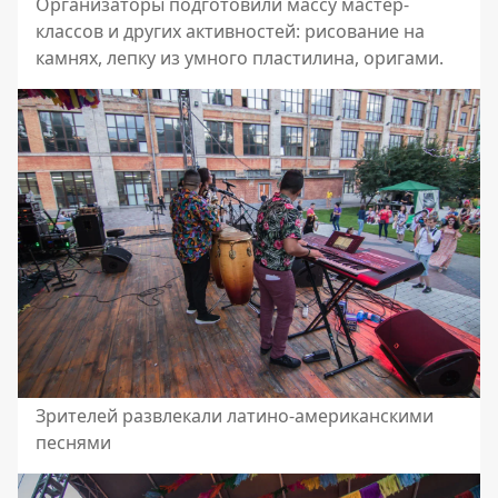
Организаторы подготовили массу мастер-
классов и других активностей: рисование на
камнях, лепку из умного пластилина, оригами.
Зрителей развлекали латино-американскими
песнями