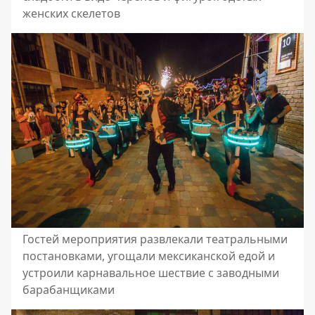
женских скелетов
Гостей мероприятия развлекали театральными
постановками, угощали мексиканской едой и
устроили карнавальное шествие с заводными
барабанщиками