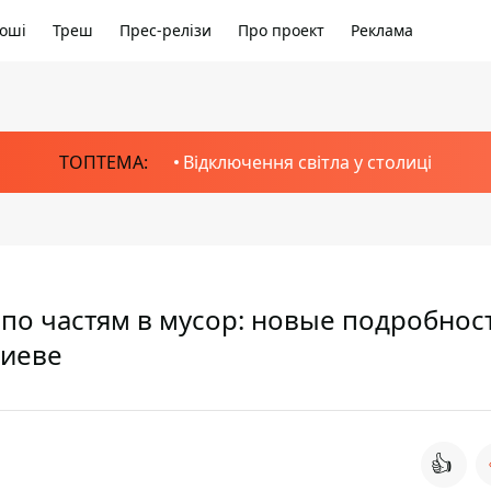
оші
Треш
Прес-релізи
Про проект
Реклама
ТОПТЕМА:
Відключення світла у столиці
 по частям в мусор: новые подробнос
Киеве
👍