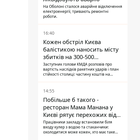
На Оболоні сталося аварійне відключення
електроенергії, тривають ремонтні
роботи.
16:40
Кожен обстріл Києва
балістикою наносить місту
збитків на 300-500
мільйонів - Петро
Заступник голови КМДА розповів про
вартість наслідків ракетних ударів і план
Пантелеєв
стійкості столиці: частину коштів на
підготовку до зими місто ще не знайшло,
а кожен обстріл вимиває з казни міста ще
більше коштів
14:55
Побільше б такого -
ресторан Мама Манана у
Києві рятує перехожих від
спеки
Працівники закладу встановили біля
входу кулер з водою та стаканчики:
охолодитися може кожен, хто має таке
бажання