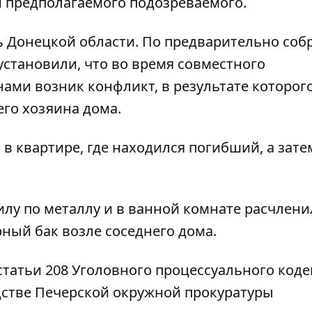
 предполагаемого подозреваемого.
ь Донецкой области. По предварительно со
становили, что во время совместного
ами возник конфликт, в результате которог
го хозяина дома.
в квартире, где находился погибший, а зате
лу по металлу и в ванной комнате расчленил
рный бак возле соседнего дома.
татьи 208 Уголовного процессуального коде
дстве Печерской окружной прокуратуры