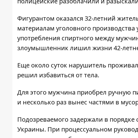
полицейские разоблачили и разыскали
Фигурантом оказался 32-летний жител
материалам уголовного производства у
употребления спиртного между мужчин
злоумышленник лишил жизни 42-летне
Еще около суток нарушитель проживал 
решил избавиться от тела.
Для этого мужчина приобрел ручную пи
и несколько раз вынес частями в мусо
Подозреваемого задержали в порядке с
Украины. При процессуальном руково