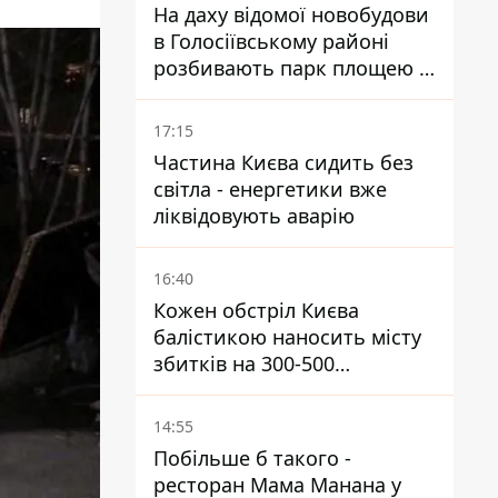
На даху відомої новобудови
в Голосіївському районі
розбивають парк площею в
гектар
17:15
Частина Києва сидить без
світла - енергетики вже
ліквідовують аварію
16:40
Кожен обстріл Києва
балістикою наносить місту
збитків на 300-500
мільйонів - Петро
Пантелеєв
14:55
Побільше б такого -
ресторан Мама Манана у