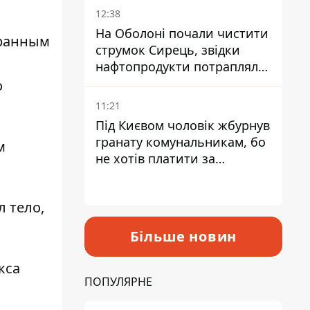
12:38
На Оболоні почали чистити
бранным
струмок Сирець, звідки
нафтопродукти потрапляли
до озер
о
11:21
Під Києвом чоловік жбурнув
гранату комунальникам, бо
м
не хотів платити за
квитанціями
 тело,
Більше новин
кса
ПОПУЛЯРНЕ