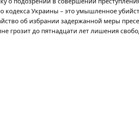
у о подозрении в совершении преступления
ого кодекса Украины – это умышленное убийст
тайство об избрании задержанной меры прес
не грозит до пятнадцати лет лишения свобо