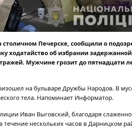
а столичном Печерске, сообщили о подозр
ку ходатайство об избрании задержанно
стражей. Мужчине грозит до пятнадцати л
изошел на бульваре Дружбы Народов.
В му
еского тела
. Напоминает
Информатор
.
олиции Иван Выговский, благодаря слаженн
в течение нескольких часов в Дарницком ра