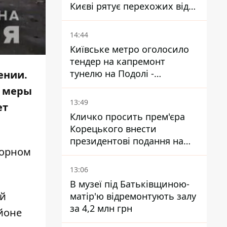
Києві рятує перехожих від
спеки
14:44
Київське метро оголосило
тендер на капремонт
тунелю на Подолі -
ении.
триватиме майже два роки
й меры
13:49
ет
Кличко просить прем'єра
Корецького внести
президентові подання на
сорном
звільнення володаря
Троєщини Бахматова
13:06
В музеї під Батьківщиною-
ой
матір'ю відремонтують залу
за 4,2 млн грн
йоне