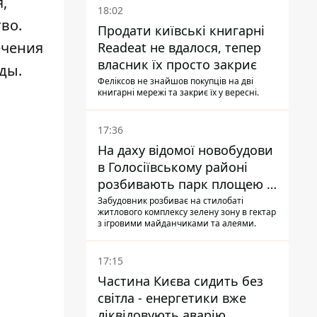
,
18:02
во.
Продати київські книгарні
ечения
Readeat не вдалося, тепер
власник їх просто закриє
ды.
Феліксов не знайшов покупців на дві
книгарні мережі та закриє їх у вересні.
17:36
На даху відомої новобудови
в Голосіївському районі
розбивають парк площею в
гектар
Забудовник розбиває на стилобаті
житлового комплексу зелену зону в гектар
з ігровими майданчиками та алеями.
17:15
Частина Києва сидить без
світла - енергетики вже
ліквідовують аварію