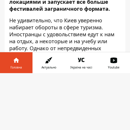
локациями и запускает все больше
фестивалей заграничного формата.
Не удивительно, что Киев уверенно
набирает обороты в сфере туризма.
Иностранцы с удовольствием едут к нам
на отдых, а некоторые и на учебу или
работу. Однако от непредвиденных
ситуаций никто не застрахован, и порой
гости нашей страны остаются совсем
Головна
Актуально
Україна на часі
Youtube
одни на улице, без документов и знания
языка.
Информатор
расскажет, как
Інформатор у
оказать помощь иностранцу, который
Завантажити
телефоні
👉
потерялся в Киеве.
Если на улице вашей помощи попросил
гость из-за границы, не спешите
отказывать человеку и выслушайте его. В
наше время развелось много аферистов,
поэтому люди не склонны доверять