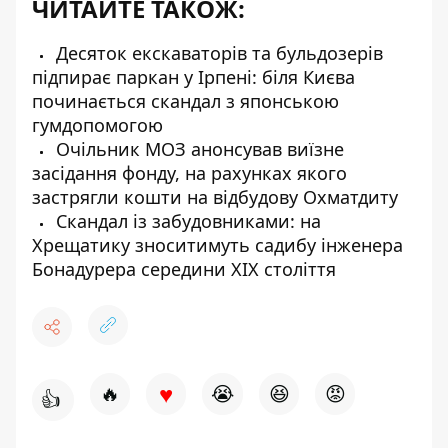
ЧИТАЙТЕ ТАКОЖ:
Десяток екскаваторів та бульдозерів
підпирає паркан у Ірпені: біля Києва
починається скандал з японською
гумдопомогою
Очільник МОЗ анонсував виїзне
засідання фонду, на рахунках якого
застрягли кошти на відбудову Охматдиту
Скандал із забудовниками: на
Хрещатику зноситимуть садибу інженера
Бонадурера середини XIX століття
♥
🔥
😭
😆
😡
👍