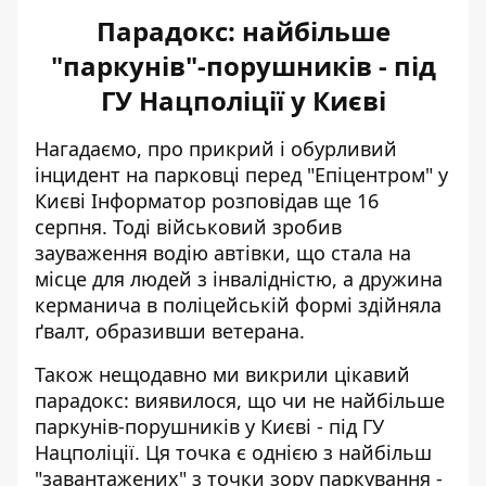
Парадокс: найбільше
"паркунів"-порушників - під
ГУ Нацполіції у Києві
Нагадаємо, про прикрий і обурливий
інцидент на парковці перед "Епіцентром" у
Києві Інформатор розповідав ще 16
серпня. Тоді військовий зробив
зауваження водію автівки, що стала на
місце для людей з інвалідністю, а дружина
керманича в поліцейській формі
здійняла
ґвалт, образивши ветерана
.
Також нещодавно ми викрили цікавий
парадокс: виявилося, що
чи не найбільше
паркунів-порушників у Києві - під ГУ
Нацполіції
. Ця точка є однією з найбільш
"завантажених" з точки зору паркування -