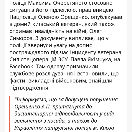
поліції Максима Очеретяного стосовно
ситуації з його підлеглою, працівницею
Нацполіції Оленою Орещенко, опублікував
відомий київський ветеран, який також
отримав інвалідність на війні, Олег
Симороз. З документу випливає, що у
поліції звернули увагу на
допис
постраждалого під час інциденту
ветерана
Сил спецоперацій ЗСУ, Павла Якімчука, на
Facebook. Там одразу призначили
службове розслідування і встановили, що
факти, викладені військовим, знайшли
підтвердження.
"Інформуємо, що за допущені порушення
Орещенко А.П. притягнута до
дисциплінарної відповідальності у виді
звільнення з посади, а також до
Управління патрульної поліції м. Києва