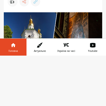
👍
Головна
Актуально
Україна на часі
Youtube
Інформатор у
Завантажити
телефоні
👉
Храмовому живопису загрожує знищення, якщо
не вжити невідкладних заходів
Збудована в Києві наприкінці XVII століття
коштом гетьмана Івана Мазепи церква
Всіх Святих нарешті дочекалась
реставрації, якої потребувала вже дуже