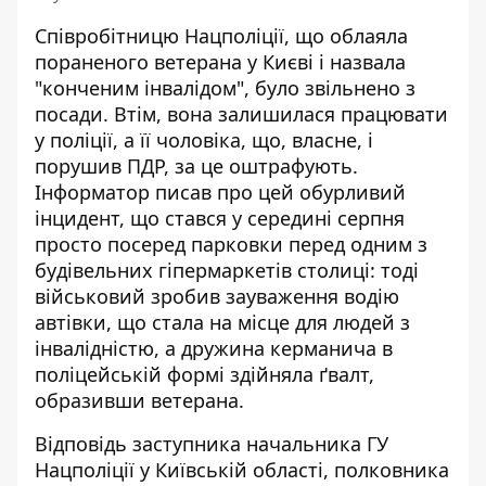
Співробітницю Нацполіції, що облаяла
пораненого ветерана у Києві і назвала
"конченим інвалідом", було звільнено з
посади. Втім, вона залишилася працювати
у поліції, а її чоловіка, що, власне, і
порушив ПДР, за це оштрафують.
Інформатор
писав про цей обурливий
інцидент
, що стався у середині серпня
просто посеред парковки перед одним з
будівельних гіпермаркетів столиці: тоді
військовий зробив зауваження водію
автівки, що стала на місце для людей з
інвалідністю, а дружина керманича в
поліцейській формі здійняла ґвалт,
образивши ветерана.
Відповідь заступника начальника ГУ
Нацполіції у Київській області, полковника