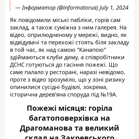
— Інформатор (@informatorua)
July 1, 2024
Як повідомили міські пабліки, горів сам
заклад, а також суміжна з ним галерея. На
відео, оприлюдненому у мережі, видно, як
відвідувачі та перехожі стоять біля закладу
в той час, як над самою "Канапою"
здіймаються клуби диму, а співробітники
ДСНС готуються до гасіння пожежі. Що
саме палало у ресторані, наразі невідомо,
проте з відео зрозуміло, що у зоні ризику
опинилися сусідні будівлі, зокрема,
історична дерев'яна споруда під №19А.
Пожежі місяця: горіла
багатоповерхівка на
Драгоманова та великий
склад на Закревського