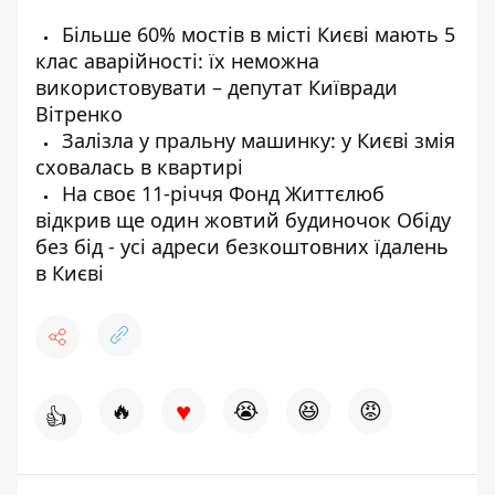
Більше 60% мостів в місті Києві мають 5
клас аварійності: їх неможна
використовувати – депутат Київради
Вітренко
Залізла у пральну машинку: у Києві змія
сховалась в квартирі
На своє 11-річчя Фонд Життєлюб
відкрив ще один жовтий будиночок Обіду
без бід - усі адреси безкоштовних їдалень
в Києві
♥
🔥
😭
😆
😡
👍