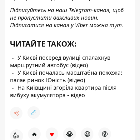
Підписуйтесь на наш
Telegram-канал
, щоб
не пропустити важливих новин.
Підписатися на канал у Viber можна
тут
.
ЧИТАЙТЕ ТАКОЖ:
У Києві посеред вулиці спалахнув
маршрутний автобус (відео)
У Києві почалась масштабна пожежа:
палає ринок Юність (відео)
На Київщині згоріла квартира після
вибуху акумулятора - відео
♥
🔥
😭
😆
😡
👍