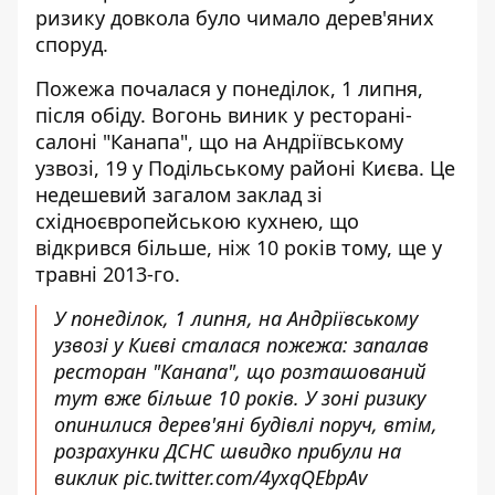
ризику довкола було чимало дерев'яних
споруд.
Пожежа почалася у понеділок, 1 липня,
після обіду. Вогонь виник у ресторані-
салоні "Канапа", що на Андріївському
узвозі, 19 у Подільському районі Києва. Це
недешевий загалом заклад зі
східноєвропейською кухнею, що
відкрився більше, ніж 10 років тому, ще у
травні 2013-го.
У понеділок, 1 липня, на Андріївському
узвозі у Києві сталася пожежа: запалав
ресторан "Канапа", що розташований
тут вже більше 10 років. У зоні ризику
опинилися дерев'яні будівлі поруч, втім,
розрахунки ДСНС швидко прибули на
виклик
pic.twitter.com/4yxqQEbpAv