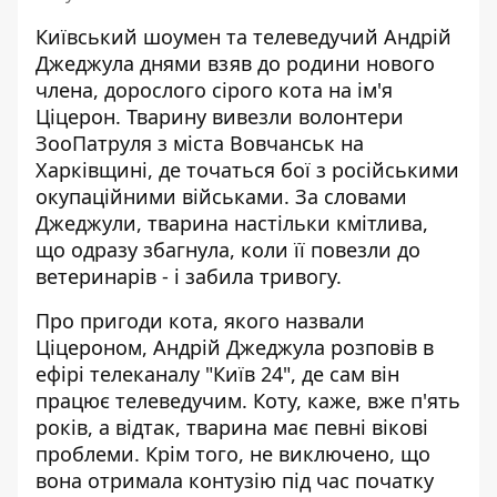
Київський шоумен та телеведучий Андрій
Джеджула днями взяв до родини нового
члена, дорослого сірого кота на ім'я
Ціцерон. Тварину
вивезли волонтери
ЗооПатруля
з міста Вовчанськ на
Харківщині, де точаться бої з російськими
окупаційними військами. За словами
Джеджули, тварина настільки кмітлива,
що одразу збагнула, коли її повезли до
ветеринарів - і забила тривогу.
Про пригоди кота, якого назвали
Ціцероном, Андрій Джеджула розповів в
ефірі телеканалу "Київ 24", де сам він
працює телеведучим. Коту, каже, вже п'ять
років, а відтак, тварина має певні вікові
проблеми. Крім того, не виключено, що
вона отримала контузію під час початку