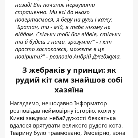
назад! Він починає нервувати
страшенно. Ми всі до нього
повертаємося, я беру на руки і кажу:
"Братан, ти - мій, я тебе нікому не
віддам. Скільки тобі бог відвів, стільки
ти й будеш з нами, зрозумів?" - і кіт
просто заспокоївся, можете в це
повірити?" - розповів Андрій Джеджула.
З жебраків у принци: як
рудий кіт сам знайшов собі
хазяїна
Нагадаємо, нещодавно Інформатор
розповідав неймовірну історію, коли у
Києві
завдяки небайдужості безхатька
вдалося врятувати великого рудого кота
.
Тварину було травмовано, ймовірно, вона