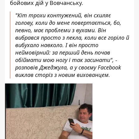
бойових дій у Вовчанську.
"Кіт трохи контужений, він схиляє
голову, коли до мене повертається, бо,
певно, має проблеми з вухами. Він
вибрався просто з пекла, коли все горіло й
вибухало навколо. І він просто
неймовірний: за перший день почав
обіймати мою ногу і так засинати", -
розповів Джеджула, а у своєму Facebook
виклав сторіз з новим вихованцем
.