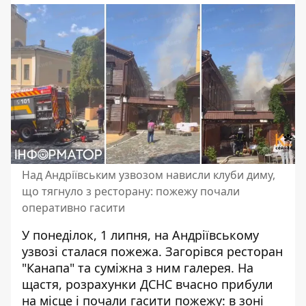
Над Андріївським узвозом нависли клуби диму,
що тягнуло з ресторану: пожежу почали
оперативно гасити
У понеділок, 1 липня, на Андріївському
узвозі сталася пожежа. Загорівся ресторан
"Канапа" та
суміжна з ним галерея
. На
щастя, розрахунки ДСНС вчасно прибули
на місце і почали гасити пожежу: в зоні