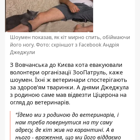
Шоумен показав, як кіт мирно спить, обіймаючи
його ногу. Фото: скріншот з Facebook Андрія
Джеджули
З Вовчанська до Києва кота евакуювали
волонтери організації ЗооПатруль, каже
шоумен. Їхні ж ветеринари спостерігають
за здоров'ям тваринки. А днями Джеджула
з родиною саме мав відвезти Ціцерона на
огляд до ветеринарів.
"Їдемо ми з родиною до ветеринарів, і
нам треба повернутися на ту саму
адресу, де кіт жив на карантині. А в
нього - враження, що ми його віддаємо