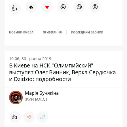
♥
🔥
😭
😆
😡
👍
НОВИНИ КИЄВА
ПРИВІТАННЯ
ПОСЛЕДНИЙ ЗВОНОК
10:06, 30 травня 2019
В Киеве на НСК "Олимпийский"
выступят Олег Винник, Верка Сердючка
и Dzidzio: подробности
Марія Бунякіна
ЖУРНАЛІСТ
👍