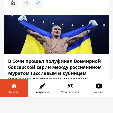
👍
В Сочи прошел полуфинал Всемирной
боксерской серии между россиянином
Муратом Гассиевым и кубинцем
Юньером Дортикосом. Поединок
посетил украинец Александр Усик.
Головна
Актуально
Україна на часі
Youtube
Гассиев дважды отправлял Дортикоса в
нокдаун в 12 раунде, после чего
Інформатор у
Завантажити
нокаутировал. Таким образом он
телефоні
👉