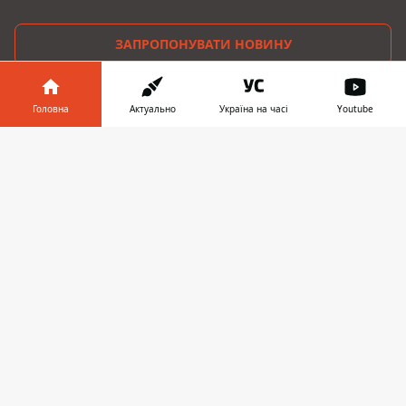
ЗАПРОПОНУВАТИ НОВИНУ
Головна
Головна
Актуально
Україна на часі
Youtube
Про проєкт
Інформатор у
Завантажити
телефоні
👉
Реклама
Про нас
Інформатор проекти
Інформатор-Україна
Geek
Гроші
Авто