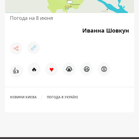
Погода на 8 июня
Иванна Шовкун
♥
🔥
😭
😆
😡
👍
НОВИНИ КИЄВА
ПОГОДА В УКРАЇНІ